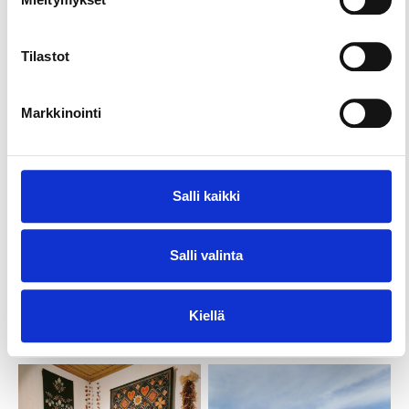
Tilastot
Markkinointi
Salli kaikki
Salli valinta
Kiellä