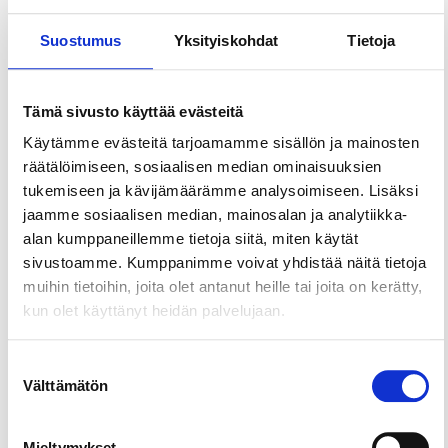
näyttely villakirjontatöistä sekä vanhoista
kahvikupeista, jotka tuovat ripauksen nostalgiaa ja
Suostumus
Yksityiskohdat
Tietoja
maalaisromantiikkaa kesäpäivään.
Viihtyisä katettu ulkoterassi kutsuu istahtamaan
Tämä sivusto käyttää evästeitä
hetkeksi luonnon rauhaan lintujen laulua
Käytämme evästeitä tarjoamamme sisällön ja mainosten
kuunnellen. Helmiina on ihana pysähdyspaikka
räätälöimiseen, sosiaalisen median ominaisuuksien
kesäretkeläisille ja pyöräilijöille – vain noin 8
tukemiseen ja kävijämäärämme analysoimiseen. Lisäksi
kilometrin päässä Kangasalan keskustasta.
jaamme sosiaalisen median, mainosalan ja analytiikka-
Kesäkahvila on avoinna HEINÄKUUSSA LA-SU kl.
alan kumppaneillemme tietoja siitä, miten käytät
13-18. Tervetuloa!
sivustoamme. Kumppanimme voivat yhdistää näitä tietoja
muihin tietoihin, joita olet antanut heille tai joita on kerätty,
kun olet käyttänyt heidän palvelujaan.
Suostumuksen
Välttämätön
valinta
Mieltymykset