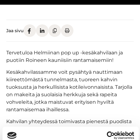
Jaa sivu
Tervetuloa Helmiinan pop up -kesäkahvilaan ja
puotiin Roineen kauniisiin rantamaisemiin!
Kesäkahvilassamme voit pysähtyä nauttimaan
kiireettömästä tunnelmasta, tuoreen kahvin
tuoksusta ja herkullisista kotileivonnaisista. Tarjolla
on makeita ja suolaisia herkkuja sekä rapeita
vohveleita, jotka maistuvat erityisen hyviltä
rantamaisemaa ihaillessa.
Kahvilan yhteydessä toimivasta pienestä puodista
löydät käsitöitä ja sisustustavaraa, kaunista kotiin
tai tuliaisiksi. Esillä on myös tunnelmallinen