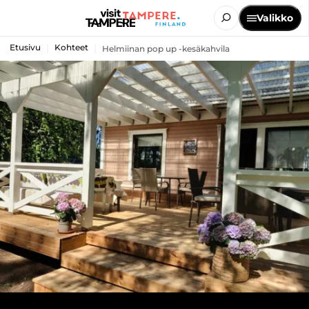
Valikko
Etusivu
Kohteet
Helmiinan pop up -kesäkahvila