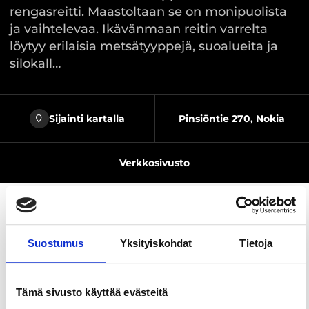
rengasreitti. Maastoltaan se on monipuolista
ja vaihtelevaa. Ikävänmaan reitin varrelta
löytyy erilaisia metsätyyppejä, suoalueita ja
silokall…
Sijainti kartalla
Pinsiöntie 270, Nokia
Verkkosivusto
Jaa sivu
Suostumus
Yksityiskohdat
Tietoja
Ikävänmaan kierros vie kulkijansa Pohjois-Nokialle,
Tämä sivusto käyttää evästeitä
Alinenjärven ja Laajanojan rantamaisemiin.