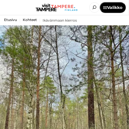
Valikko
Etusivu
Kohteet
Ikävänmaan kierros