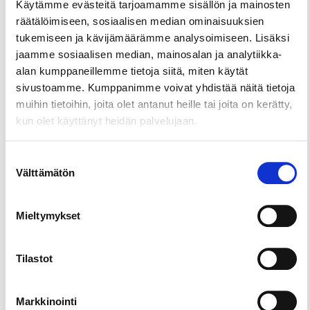
Käytämme evästeitä tarjoamamme sisällön ja mainosten
Ikävänmaan kierros on 3,2 kilometrin mittainen
räätälöimiseen, sosiaalisen median ominaisuuksien
helppokulkuinen rengasreitti. Maastoltaan se on
tukemiseen ja kävijämäärämme analysoimiseen. Lisäksi
monipuolista ja vaihtelevaa. Ikävänmaan reitin
jaamme sosiaalisen median, mainosalan ja analytiikka-
varrelta löytyy erilaisia metsätyyppejä, suoalueita ja
alan kumppaneillemme tietoja siitä, miten käytät
silokallioita sekä monimuotoista vesiluontoa.
sivustoamme. Kumppanimme voivat yhdistää näitä tietoja
muihin tietoihin, joita olet antanut heille tai joita on kerätty,
Reitti lähtee Alinenjärven uimarannan
kun olet käyttänyt heidän palvelujaan.
pysäköintipaikalta ja se on merkitty maastoon
sinisillä opasteilla. Reitti kulkee osittain samoissa
maisemissa kuin Laajanojan luontopolku.
Suostumuksen
Välttämätön
valinta
Suoalueelle on rakennettu 600 metriä uutta
pitkospuureittiä ja kulkemista helpottavat myös
useat sillat. Reitin loppuosa kulkee uimarannan
Mieltymykset
kautta, joten retken voi päättää vaikka
pulahtamalla veteen luonnonkauniilla
Tilastot
uimapaikalla.
Markkinointi