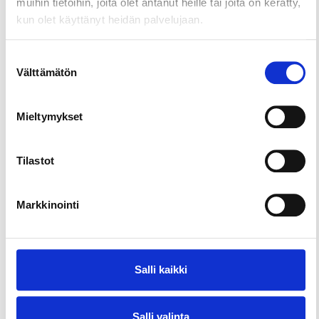
muihin tietoihin, joita olet antanut heille tai joita on kerätty,
Majoitu maaseudun kodikkaissa hotelleissa,
kun olet käyttänyt heidän palvelujaan.
majataloissa tai mökeissä. Venyttele jäseniäsi
saunan lämmössä, pulahda järveen, nuku hyvät
Suostumuksen
unet ja jatka pyöräilyä seuraavana päivänä tukevan
Välttämätön
valinta
aamiaisen jälkeen. Anna kesätuulen tuivertaa – ja
joskus myös kesäsateen kastella. Nautiskele!
Mieltymykset
Tilastot
Markkinointi
Salli kaikki
Salli valinta