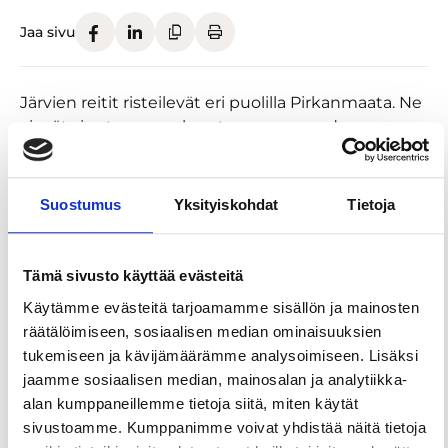
Jaa sivu
Järvien reitit risteilevät eri puolilla Pirkanmaata. Ne
vievät sinut upeaan luontoon, maaseudun
rauhaan, kyliin ja kaupunkeihin, kansallispuistoihin
ja tietenkin järvien rannoille. Tee
yhdistelmämatkoja pyörällä, laivalla ja junalla, nauti
Suostumus
Yksityiskohdat
Tietoja
luonnosta, nähtävyyksistä, hyvästä ruuasta ja
kiireettömyydestä.
Tämä sivusto käyttää evästeitä
Liikutko lasten kanssa? Valittavanasi on silloin
Käytämme evästeitä tarjoamamme sisällön ja mainosten
useita lyhyitä, mielenkiintoisia reittiosuuksia, joista
räätälöimiseen, sosiaalisen median ominaisuuksien
suosituin on varmaan noin 30 kilometrin mittainen
tukemiseen ja kävijämäärämme analysoimiseen. Lisäksi
Pyhäjärven kierros Tampereella, Pirkkalassa ja
jaamme sosiaalisen median, mainosalan ja analytiikka-
Nokialla. Voit tietenkin pyöräillä minkä tahansa
alan kumppaneillemme tietoja siitä, miten käytät
reitin pätkittäin, kokonaisuudessaan tai vaihtaa
sivustoamme. Kumppanimme voivat yhdistää näitä tietoja
reitiltä toiselle mielesi mukaan.