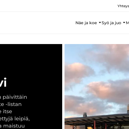
Yhteys
Näe ja koe
Syö ja juo
M
vi
 päivittäin
e -listan
 itse
tyjä leipiä,
sa maistuu