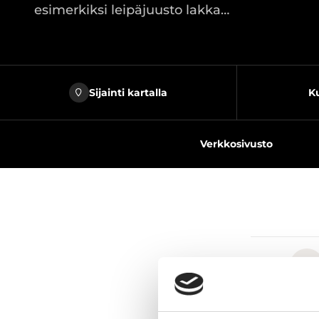
esimerkiksi leipäjuusto lakka…
Sijainti kartalla
Ku
Verkkosivusto
Jaa sivu