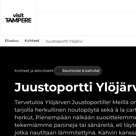
Etusivu
Kohteet
Juustoportti Ylöjärvi
Kohteet ja aktiviteetit
Ravintolat & kahvilat
Juustoportti Ylöjär
Tervetuloa Ylöjärven Juustoportille! Meillä on
tarjolla herkullinen noutopöytä sekä à la cart
herkut. Pienempään nälkään suosittelemme
tekemiämme panineja tai sänäreitä, eli täytet
jotka nautitaan lämmitettynä. Kahvin kans