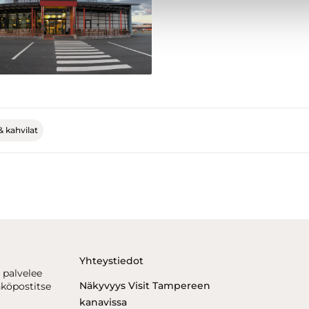
& kahvilat
Yhteystiedot
 palvelee
Näkyvyys Visit Tampereen
hköpostitse
kanavissa