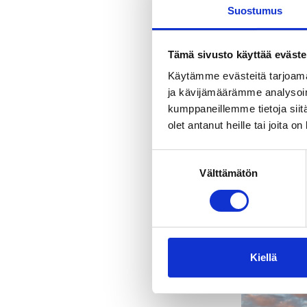
Tervetuloa Y
Suostumus
Meillä on pä
Pienempään 
Tämä sivusto käyttää eväste
eli täytetty
Käytämme evästeitä tarjoama
esimerkiksi l
ja kävijämäärämme analysoim
mittava määr
kumppaneillemme tietoja siitä
ostopäätöst
olet antanut heille tai joita o
Kattavan om
Suostumuksen
myymälätuot
Välttämätön
valinta
myymälään l
tankkauspis
ostosten y
Kiellä