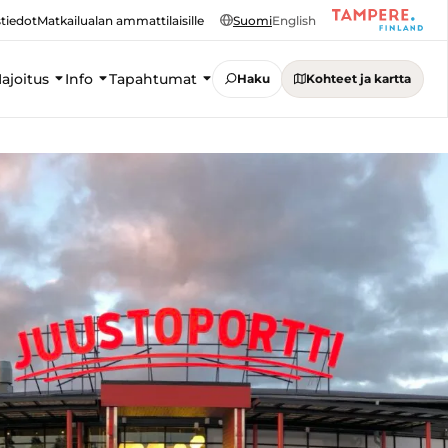
tiedot
Matkailualan ammattilaisille
Suomi
English
ajoitus
Info
Tapahtumat
Haku
Kohteet ja kartta