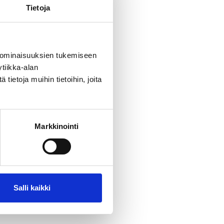
Tietoja
stan herkut.
sänäreitä,
istuu
 ominaisuuksien tukemiseen
tarjolla
tiikka-alan
stella ennen
ietoja muihin tietoihin, joita
Markkinointi
1-
ilun ja
Salli kaikki