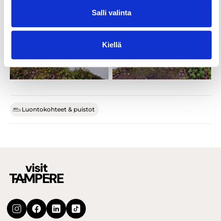
Salli valinta
Kiellä
Luontokohteet & puistot