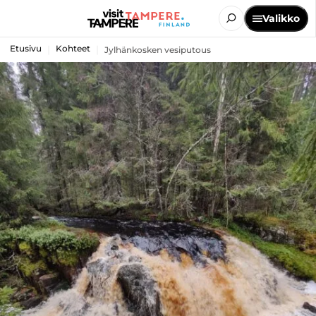
Valikko
Etusivu
Kohteet
Jylhänkosken vesiputous