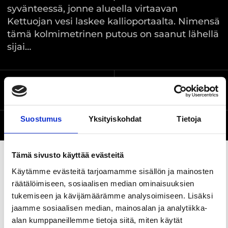
syvänteessä, jonne alueella virtaavan
Kettuojan vesi laskee kallioportaalta. Nimensä
tämä kolmimetrinen putous on saanut lähellä
sijai…
Löyttyjärventie 814,
Sijainti kartalla
Ylöjärvi
Suostumus
Yksityiskohdat
Tietoja
Verkkosivusto
Tämä sivusto käyttää evästeitä
Käytämme evästeitä tarjoamamme sisällön ja mainosten
Jaa sivu
räätälöimiseen, sosiaalisen median ominaisuuksien
tukemiseen ja kävijämäärämme analysoimiseen. Lisäksi
jaamme sosiaalisen median, mainosalan ja analytiikka-
Veden kohinaa ja valkoisia tyrskyjä Ylöjärvellä
alan kumppaneillemme tietoja siitä, miten käytät