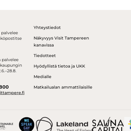
Yhteystiedot
 palvelee
Näkyvyys Visit Tampereen
hköpostitse
kanavissa
Tiedotteet
 palvelee
kaupungin
Hyödyllistä tietoa ja UKK
.6.–28.8.
Medialle
6800
Matkailualan ammattilaisille
ittampere.fi