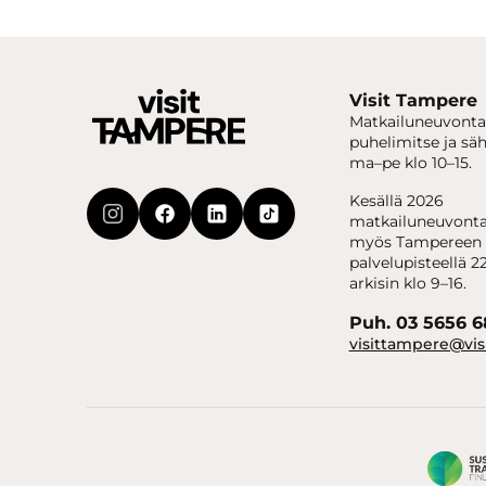
Visit Tampere
Matkailuneuvonta
puhelimitse ja sä
ma–pe klo 10–15.
Kesällä 2026
matkailuneuvonta
myös Tampereen 
palvelupisteellä 22
arkisin klo 9–16.
Puh. 03 5656 
visittampere@vis