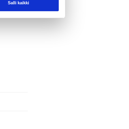
iset toiveet
Salli kaikki