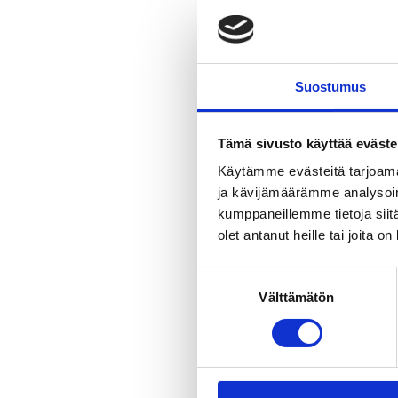
Jaa sivu
Kävelykierr
Suostumus
Hämeenpuist
aikakausien
Tämä sivusto käyttää eväste
muassa huip
Käytämme evästeitä tarjoama
kirkon ja W
ja kävijämäärämme analysoim
kuvastavia 
kumppaneillemme tietoja siitä
teollistumis
olet antanut heille tai joita o
ja päättyy Nä
Suostumuksen
Varaukset:
Välttämätön
valinta
Opastettu k
tampere@mag
Ilmoitathan 
henkilömäärä