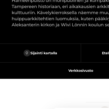
Hämeenpuisto on monipuolinen ja kompakt
Tampereen historiaan, eri aikakausien arkkit
kulttuuriin. Kävelykierroksella näemme m
huippuarkkitehtien luomuksia, kuten pääkir
Aleksanterin kirkon ja Wivi Lönnin koulun s
Sijainti kartalla
Ete
Verkkosivusto