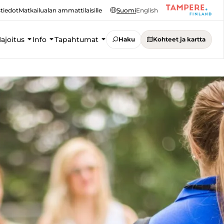
tiedot
Matkailualan ammattilaisille
Suomi
English
ajoitus
Info
Tapahtumat
Haku
Kohteet ja kartta