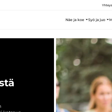
Yhteys
Näe ja koe
Syö ja juo
M
stä
n