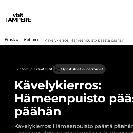
Etusivu
Kohteet
Kävelykierros: Hämeenpuisto päästä päähän
Kohteet ja aktiviteetit
Opastukset & kierrokset
Kävelykierros:
Hämeenpuisto pää
päähän
Kävelykierros: Hämeenpuisto päästä päähä