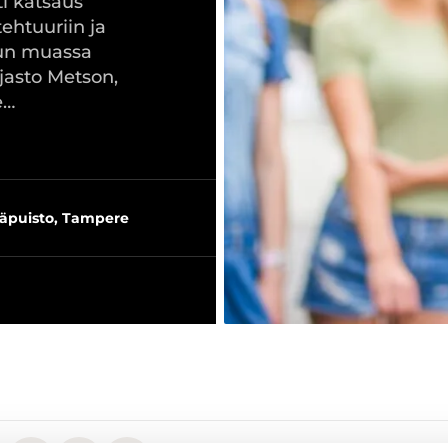
i katsaus
ehtuuriin ja
uun muassa
jasto Metson,
e…
läpuisto, Tampere