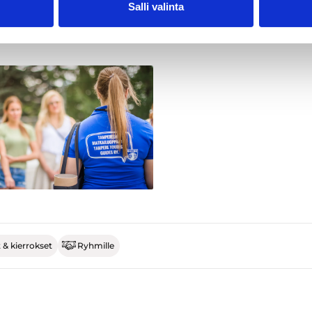
ankohta (päivämäärä ja kellonaika), opastuskieli, mahdoll
Salli valinta
t kierrokseen tai ryhmään liittyen.
 & kierrokset
Ryhmille