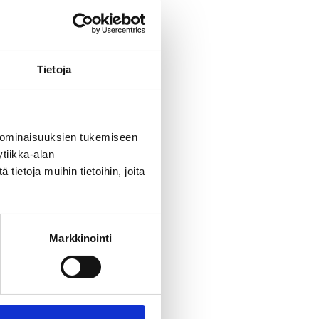
Tietoja
oriaan, eri
mme muun
leksanterin
 ominaisuuksien tukemiseen
heita
tiikka-alan
ietoja muihin tietoihin, joita
teläpuistosta
Markkinointi
stitse
nimi ja
sto,