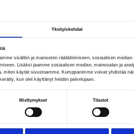
os: Hämeenpuisto päästä päähän
Yksityiskohdat
o on monipuolinen ja kompakti katsaus Tampereen hist
 arkkitehtuuriin ja kulttuuriin. Kävelykierroksella näe
itä
puarkkitehtien luomuksia, kuten pääkirjasto Metson, A
mme sisällön ja mainosten räätälöimiseen, sosiaalisen median
ivi Lönnin koulun sekä runsaasti kaupungin historian vai
iseen. Lisäksi jaamme sosiaalisen median, mainosalan ja analy
patsaita. Lisäksi perehdymme Tampereen tarinaan aina
, miten käytät sivustoamme. Kumppanimme voivat yhdistää näitä t
esta ja sisällissodasta ratikka-aikaan asti. Kierros alkaa E
n kerätty, kun olet käyttänyt heidän palvelujaan.
sinkalliolle. Kesto 1,5 tuntia tai sovittavissa.
Mieltymykset
Tilastot
ierros Tampereella varataan Magni Mundi Oy:ltä sähköpo
nimundi.fi tai puhelimitse puh. 010 5797 943.
ystävällisesti varauspyynnössä seuraavat tiedot: ryhmän 
, varaajan yhteystiedot, toivomasi kierroksen nimi ja ke