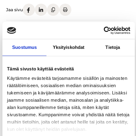
Jaa sivu
Kävelykierros: Tampere 1918, keskusta
Tampere oli vuonna 1918 Suomen sisällissodan
Suostumus
Yksityiskohdat
Tietoja
taisteluiden keskeinen näyttämö: Tampereen
keskustassa käytiin Pohjoismaiden suurimmat
kaupunkitaistelut valkoisten ja punaisten
Tämä sivusto käyttää evästeitä
joukkojen välillä huhtikuun alussa 1918. Tällä
Käytämme evästeitä tarjoamamme sisällön ja mainosten
kierroksella tutustumme keskusta-alueen
räätälöimiseen, sosiaalisen median ominaisuuksien
taistelupaikkoihin, sen ajan rakennuksiin,
tukemiseen ja kävijämäärämme analysoimiseen. Lisäksi
muistomerkkeihin ja muihin sodan jättämiin
jaamme sosiaalisen median, mainosalan ja analytiikka-
jälkiin. Kuulet matkalla mm. Melinin valkoisen
alan kumppaneillemme tietoja siitä, miten käytät
iskuryhmän Näsilinnan valloituksesta ja punaisten
sivustoamme. Kumppanimme voivat yhdistää näitä tietoja
joukoissa taistelleiden naiskaartilaisten kohtaloista.
muihin tietoihin, joita olet antanut heille tai joita on kerätty,
Kierros alkaa Keskustorin Vanhan kirkon edestä ja
kun olet käyttänyt heidän palvelujaan.
päättyy Näsinkalliolle. Kesto 1,5 tuntia tai