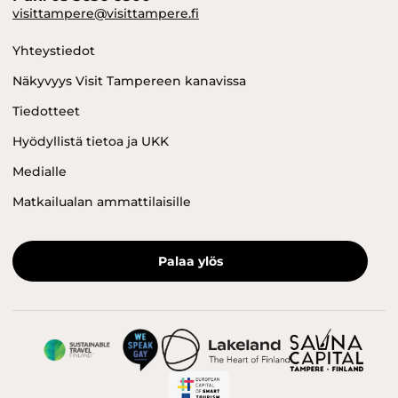
visittampere@visittampere.fi
Yhteystiedot
Näkyvyys Visit Tampereen kanavissa
Tiedotteet
Hyödyllistä tietoa ja UKK
Medialle
Matkailualan ammattilaisille
Palaa ylös