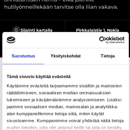
hutilyönneillekään tarvitse olla liian vakava.
Sijainti kartalla
Pirkkalaistie 1, Nokia
Verkkosivusto
Suostumus
Yksityiskohdat
Tietoja
Tämä sivusto käyttää evästeitä
Jaa sivu
Käytämme evästeitä tarjoamamme sisällön ja mainosten
räätälöimiseen, sosiaalisen median ominaisuuksien
tukemiseen ja kävijämäärämme analysoimiseen. Lisäksi
Tervetuloa viihtymään! Meillä keilaaminen ei ole
jaamme sosiaalisen median, mainosalan ja analytiikka-
tosikkojen harrastus, vaan iloista yhdessäoloa
alan kumppaneillemme tietoja siitä, miten käytät
kaikenikäisille.
sivustoamme. Kumppanimme voivat yhdistää näitä tietoja
Olitpa sitten taitava keilaaja tai vasta-alkaja, meillä
muihin tietoihin, joita olet antanut heille tai joita on kerätty,