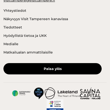
visittampere@visittampere.fi
Yhteystiedot
Näkyvyys Visit Tampereen kanavissa
Tiedotteet
Hyödyllistä tietoa ja UKK
Medialle
Matkailualan ammattilaisille
Palaa ylös