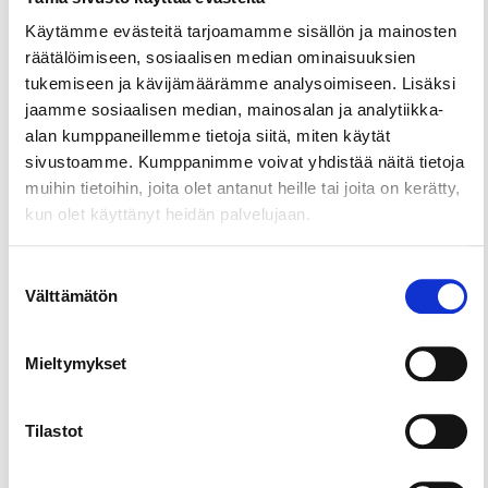
ympärilläsi! Lammastilan tilapuodin yläkerrassa on
kaksi remontoitua 2 hengen huonetta.
Käytämme evästeitä tarjoamamme sisällön ja mainosten
räätälöimiseen, sosiaalisen median ominaisuuksien
tukemiseen ja kävijämäärämme analysoimiseen. Lisäksi
jaamme sosiaalisen median, mainosalan ja analytiikka-
alan kumppaneillemme tietoja siitä, miten käytät
sivustoamme. Kumppanimme voivat yhdistää näitä tietoja
muihin tietoihin, joita olet antanut heille tai joita on kerätty,
kun olet käyttänyt heidän palvelujaan.
Suostumuksen
Välttämätön
valinta
Mieltymykset
Tilastot