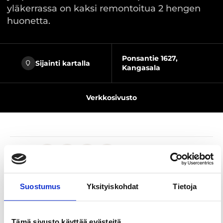
yläkerrassa on kaksi remontoitua 2 hengen
huonetta.
Ponsantie 1627,
Sijainti kartalla
Kangasala
Verkkosivusto
Jaa sivu
Suostumus
Yksityiskohdat
Tietoja
Majoitu kauniiden peltomaisemien keskellä
Kangasalan Ponsassa 45 minuutin ajomatkan
päässä Tampereelta. Aisti maaseutu ja luonto
Tämä sivusto käyttää evästeitä