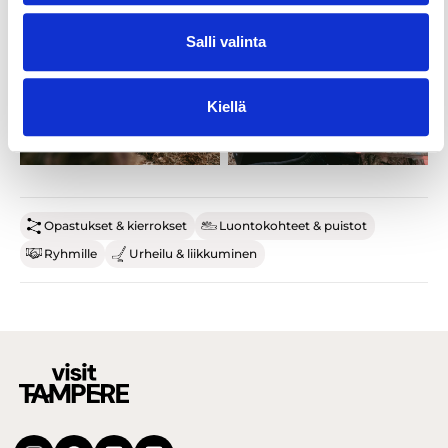
Salli valinta
Kiellä
Opastukset & kierrokset
Luontokohteet & puistot
Ryhmille
Urheilu & liikkuminen