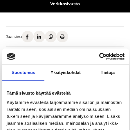
Verkkosivusto
Jaa sivu
Patikoidaan ohjastusti päivä Kangasalla
Kaarinanpolun hienoimmalla polulla. Matka etenee
leppoisasti kiemurtelevaa polkua pitkin erämaisen
Suostumus
Yksityiskohdat
Tietoja
Heramaanjärven ympäri. Pysähdymme
rantakalliolle nauttimaan retkeen sisältyvistä
eväistä ja ihailemaan karua, kirkasvetistä järveä.
Tämä sivusto käyttää evästeitä
Huollamme myös kehoa tarpeen mukaan.
Käytämme evästeitä tarjoamamme sisällön ja mainosten
Opastetulla retkellä kuulet alueen erityispiirteistä
räätälöimiseen, sosiaalisen median ominaisuuksien
ja voit turvallisesti keskittyä nauttimaan luonnosta.
tukemiseen ja kävijämäärämme analysoimiseen. Lisäksi
jaamme sosiaalisen median, mainosalan ja analytiikka-
Retki sopii kaikille, jotka nauttivat polulla