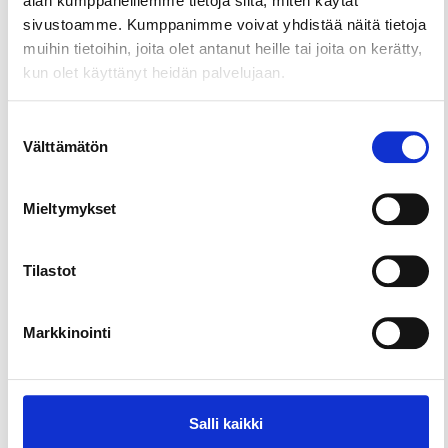
alan kumppaneillemme tietoja siitä, miten käytät
kulkemisesta, myös lapsille ja lemmikeille. Matkaa
sivustoamme. Kumppanimme voivat yhdistää näitä tietoja
kertyy 7 km. Saatavana tilauksesta.
muihin tietoihin, joita olet antanut heille tai joita on kerätty,
kun olet käyttänyt heidän palvelujaan.
Suostumuksen
Välttämätön
valinta
Mieltymykset
Tilastot
Markkinointi
Salli kaikki