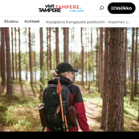
Valikko
Etusivu
Kohteet
Kesäpäivä Kangasalla patikointi – Kaarinan p...