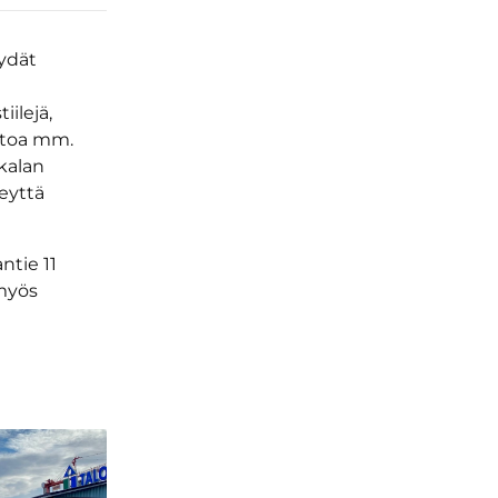
öydät
ilejä,
ietoa mm.
kkalan
eyttä
ntie 11
 myös