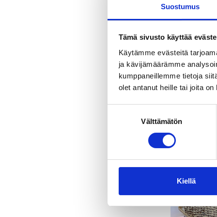
Suostumus
Tämä sivusto käyttää eväste
Käytämme evästeitä tarjoama
ja kävijämäärämme analysoim
kumppaneillemme tietoja siitä
olet antanut heille tai joita o
Suostumuksen
Välttämätön
valinta
Kiellä