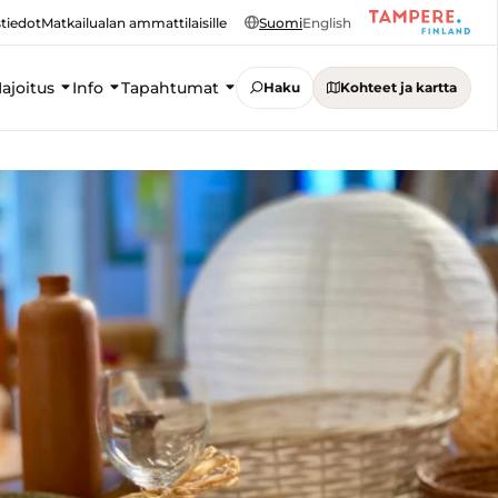
tiedot
Matkailualan ammattilaisille
Suomi
English
ajoitus
Info
Tapahtumat
Haku
Kohteet ja kartta