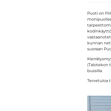
Puoti on Pi
monipuolisest
tarpeettomia
kodinkäyttöt
vastaanotett
kunnan netti
suoraan Puot
Kierrätysmyy
(Talotekon t
bussilla.
Tervetuloa t