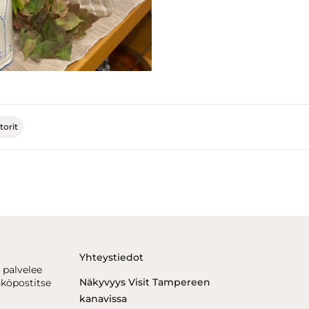
torit
Yhteystiedot
 palvelee
Näkyvyys Visit Tampereen
hköpostitse
kanavissa