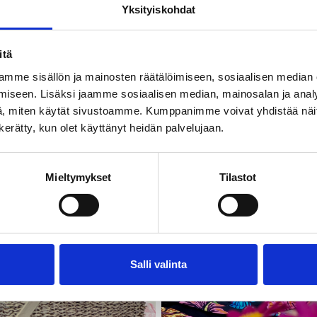
Yksityiskohdat
itä
mme sisällön ja mainosten räätälöimiseen, sosiaalisen median
iseen. Lisäksi jaamme sosiaalisen median, mainosalan ja analy
, miten käytät sivustoamme. Kumppanimme voivat yhdistää näitä t
n kerätty, kun olet käyttänyt heidän palvelujaan.
Mieltymykset
Tilastot
Salli valinta