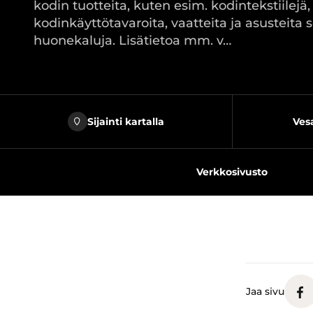
kodin tuotteita, kuten esim. kodintekstiilejä,
kodinkäyttötavaroita, vaatteita ja asusteita 
huonekaluja. Lisätietoa mm. v…
Sijainti kartalla
Vesa
Verkkosivusto
Jaa sivu