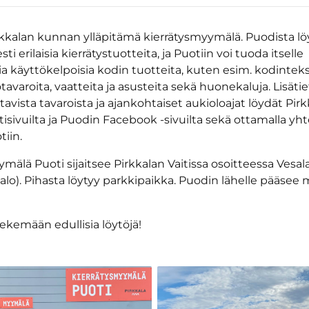
rkkalan kunnan ylläpitämä kierrätysmyymälä. Puodista l
i erilaisia kierrätystuotteita, ja Puotiin voi tuoda itselle
 käyttökelpoisia kodin tuotteita, kuten esim. kodinteksti
avaroita, vaatteita ja asusteita sekä huonekaluja. Lisät
avista tavaroista ja ajankohtaiset aukioloajat löydät Pir
sivuilta ja Puodin Facebook -sivuilta sekä ottamalla yht
iin.
mälä Puoti sijaitsee Pirkkalan Vaitissa osoitteessa Vesala
alo). Pihasta löytyy parkkipaikka. Puodin lähelle pääsee
ekemään edullisia löytöjä!