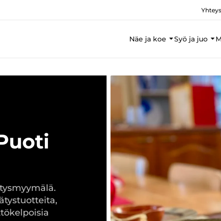
Yhteys
Näe ja koe
Syö ja juo
M
Puoti
ätysmyymälä.
ätystuotteita,
ttökelpoisia