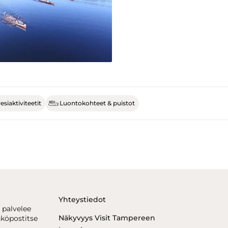
esiaktiviteetit
Luontokohteet & puistot
Yhteystiedot
 palvelee
Näkyvyys Visit Tampereen
hköpostitse