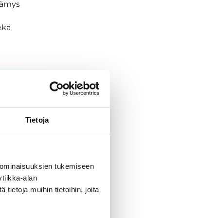
elämys
ekä
Tietoja
 ominaisuuksien tukemiseen
tiikka-alan
ietoja muihin tietoihin, joita