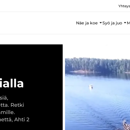
Yhteys
Näe ja koe
Syö ja juo
M
alla
siä,
tta. Retki
mille.
että, Ahti 2