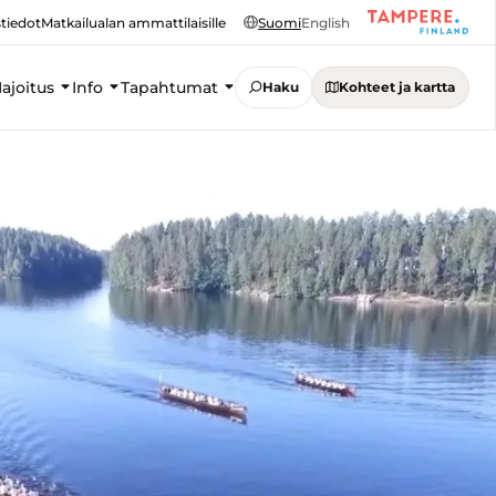
tiedot
Matkailualan ammattilaisille
Suomi
English
ajoitus
Info
Tapahtumat
Haku
Kohteet ja kartta