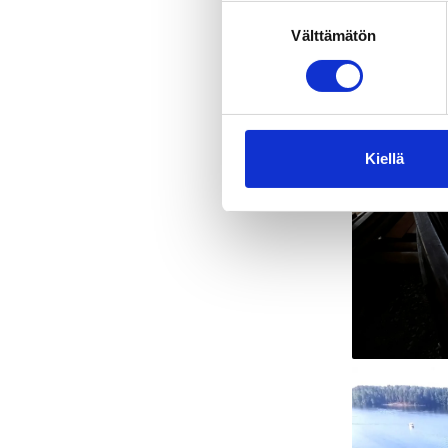
Suostumuksen
Välttämätön
valinta
Kiellä