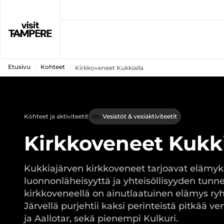
Etusivu
Kohteet
Kirkkoveneet Kukkialla
Kohteet ja aktiviteetit
Vesistöt & vesiaktiviteetit
Kirkkoveneet Kukki
Kukkiajärven kirkkoveneet tarjoavat elämyk
luonnonläheisyyttä ja yhteisöllisyyden tunne
kirkkoveneellä on ainutlaatuinen elämys ryh
Järvellä purjehtii kaksi perinteistä pitkää ven
ja Aallotar, sekä pienempi Kulkuri.