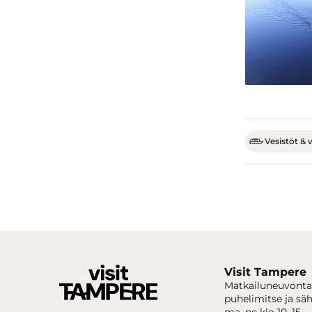
Vesistöt & v
Visit Tampere
Matkailuneuvonta
puhelimitse ja sä
ma–pe klo 10–15.