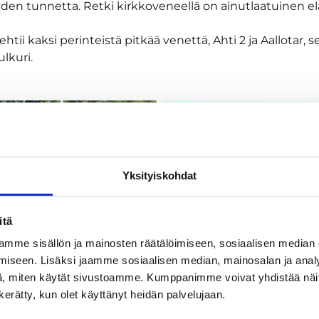
yyden tunnetta. Retki kirkkoveneellä on ainutlaatuinen 
ehtii kaksi perinteistä pitkää venettä, Ahti 2 ja Aallotar, s
lkuri.
Yksityiskohdat
itä
mme sisällön ja mainosten räätälöimiseen, sosiaalisen median
iseen. Lisäksi jaamme sosiaalisen median, mainosalan ja analy
, miten käytät sivustoamme. Kumppanimme voivat yhdistää näitä t
n kerätty, kun olet käyttänyt heidän palvelujaan.