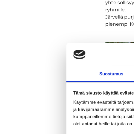
yhteisöllis
ryhmille.
Järvellä purj
pienempi Ku
Suostumus
Tämä sivusto käyttää eväste
Käytämme evästeitä tarjoama
ja kävijämäärämme analysoim
kumppaneillemme tietoja siitä
olet antanut heille tai joita o