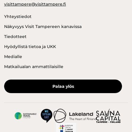
visittampere@visittampere.fi
Yhteystiedot
Näkyvyys Visit Tampereen kanavissa
Tiedotteet
Hyödyllistä tietoa ja UKK
Medialle
Matkailualan ammattilaisille
Palaa ylös