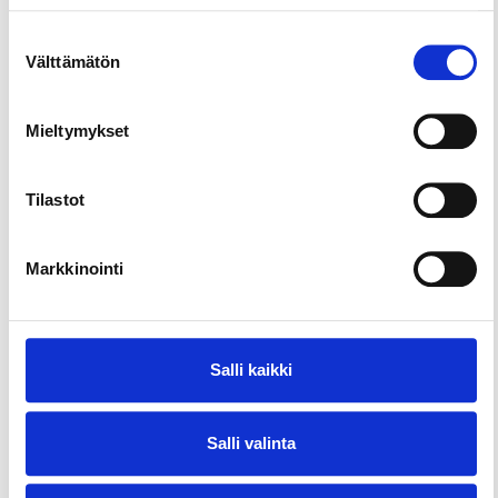
kaunista jokea jää ihastelemaan.
Suostumuksen
Välttämätön
valinta
Mieltymykset
Tilastot
Markkinointi
Salli kaikki
Salli valinta