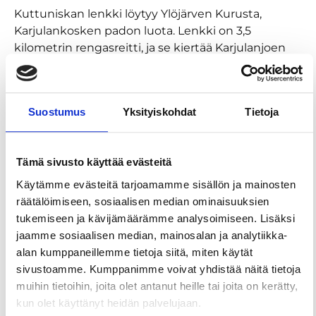
Kuttuniskan lenkki löytyy Ylöjärven Kurusta,
Karjulankosken padon luota. Lenkki on 3,5
kilometrin rengasreitti, ja se kiertää Karjulanjoen
sen kummaltakin puolen. Kuttuniska on myös osa
Pirkan taivalta!
Polku on melko helppokulkuinen, ja reitin
Suostumus
Yksityiskohdat
Tietoja
puolesta välistä löytyy Ruukinkosken laavu.
Laavulla on kuivakäymälä, puuvaja sekä näkymät
Karjulanjoelle. Kesäisin luonto hieman villitsee
Tämä sivusto käyttää evästeitä
polkuja ja heinät saattavat hipoa sääriä, mutta
Käytämme evästeitä tarjoamamme sisällön ja mainosten
metsän siimeksessä polut ovat huomattavasti
räätälöimiseen, sosiaalisen median ominaisuuksien
selkeämmät. Kuttuniskan lenkki on opastein
tukemiseen ja kävijämäärämme analysoimiseen. Lisäksi
merkitty.
jaamme sosiaalisen median, mainosalan ja analytiikka-
alan kumppaneillemme tietoja siitä, miten käytät
Lenkin alkupää löytyy Karjulankosken padon
sivustoamme. Kumppanimme voivat yhdistää näitä tietoja
vierestä, ja auton voit jättää tien toiselta puolelta
muihin tietoihin, joita olet antanut heille tai joita on kerätty,
löytyvälle P-paikalle. Reitin kiertää muutamassa
kun olet käyttänyt heidän palvelujaan.
tunnissa, riippuen siitä kuinka pitkäksi aikaa