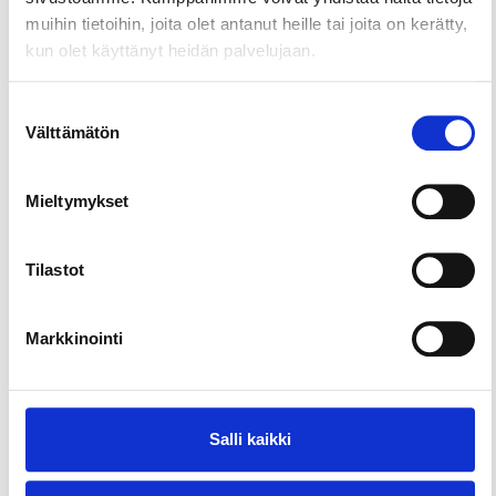
muihin tietoihin, joita olet antanut heille tai joita on kerätty,
kun olet käyttänyt heidän palvelujaan.
Suostumuksen
Välttämätön
valinta
Mieltymykset
Tilastot
Markkinointi
Salli kaikki