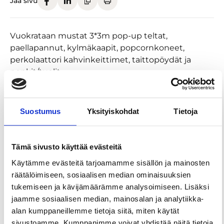
Jaa sivu
Vuokrataan mustat 3*3m pop-up teltat,
paellapannut, kylmäkaapit, popcornkoneet,
perkolaattori kahvinkeittimet, taittopöydät ja
penkit/tuolit.
Paikalle tuotuna tai itse haettuna
Suostumus
Yksityiskohdat
Tietoja
Tämä sivusto käyttää evästeitä
Käytämme evästeitä tarjoamamme sisällön ja mainosten
räätälöimiseen, sosiaalisen median ominaisuuksien
tukemiseen ja kävijämäärämme analysoimiseen. Lisäksi
jaamme sosiaalisen median, mainosalan ja analytiikka-
alan kumppaneillemme tietoja siitä, miten käytät
sivustoamme. Kumppanimme voivat yhdistää näitä tietoja