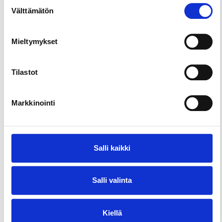
Suostumuksen
Välttämätön
valinta
Mieltymykset
Tilastot
Markkinointi
Salli kaikki
Salli valinta
Kiellä