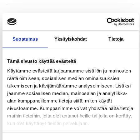
Nokian keskustan itäpuolella Vihnusjärven
rannassa, sijaitsee Maatialanharju. Reitti on
viitoitettu, noin viiden kilometrin mittainen harjun
laelle nouseva luontopolku, joka alkaa
Suostumus
Yksityiskohdat
Tietoja
Kennonnokan parkkipaikalta.
Harju kohoaa Vihnusjärven rannasta jyrkästi jopa
Tämä sivusto käyttää evästeitä
40 metriä. Reitti on helppokulkuista erityisesti
Käytämme evästeitä tarjoamamme sisällön ja mainosten
harjun laella, mutta Vihnusjärven rantaosat ovat
räätälöimiseen, sosiaalisen median ominaisuuksien
paikoin kivikkoisia ja juurakkoisia. Harjulla kasvaa
tukemiseen ja kävijämäärämme analysoimiseen. Lisäksi
pääosin mänty- ja kuusivaltaista metsää, mutta
jaamme sosiaalisen median, mainosalan ja analytiikka-
Maatialanharju on kuuluisa myös ketokasveista ja
alan kumppaneillemme tietoja siitä, miten käytät
erityisesti ketosienilajeista.
sivustoamme. Kumppanimme voivat yhdistää näitä tietoja
Harjun itäosassa sijaitsee ensimmäisen
muihin tietoihin, joita olet antanut heille tai joita on kerätty,
maailmansodan aikaisia vallihautoja, joiden ohitse
kun olet käyttänyt heidän palvelujaan.
myös luontopolku kulkee.