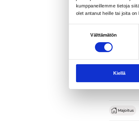
kumppaneillemme tietoja siitä
olet antanut heille tai joita o
Suostumuksen
Välttämätön
valinta
Kiellä
Majoitus