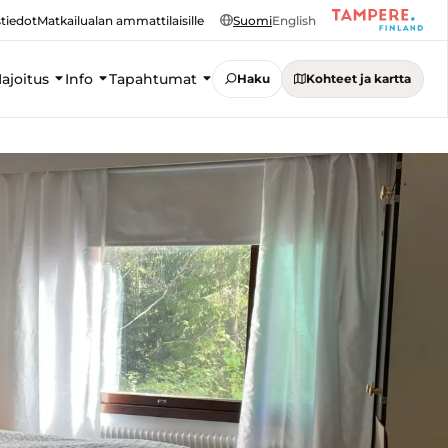
tiedot
Matkailualan ammattilaisille
Suomi
English
ajoitus
Info
Tapahtumat
Haku
Kohteet ja kartta