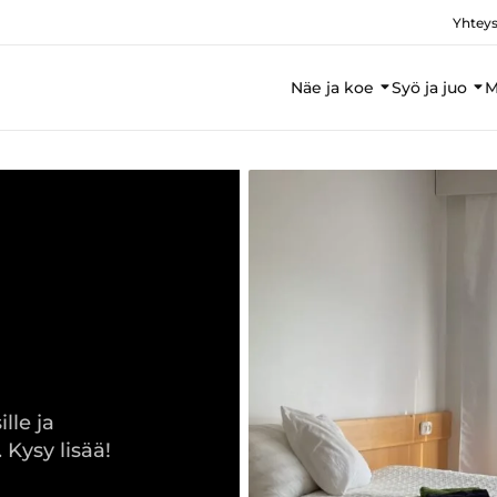
Yhteys
Näe ja koe
Syö ja juo
M
lle ja
 Kysy lisää!