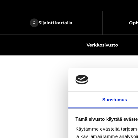
Sijainti kartalla
Opis
Verkkosivusto
Jaa sivu
Suostumus
Tämä sivusto käyttää eväste
Edullista maj
Käytämme evästeitä tarjoama
ja huoneistoj
ja kävijämäärämme analysoim