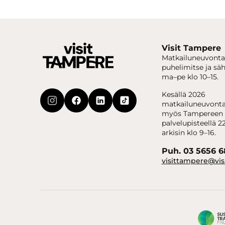
Visit Tampere
Matkailuneuvonta
puhelimitse ja sä
ma–pe klo 10–15.
Kesällä 2026
matkailuneuvonta
myös Tampereen 
palvelupisteellä 22
arkisin klo 9–16.
Puh. 03 5656 
visittampere@vis