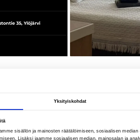
tontie 35, Ylöjärvi
Yksityiskohdat
itä
oitusta luonnon äärellä. Yksityisille ja yrityksille. Saatavi
mme sisällön ja mainosten räätälöimiseen, sosiaalisen median
a. Kysy lisää!
iseen. Lisäksi jaamme sosiaalisen median, mainosalan ja analy