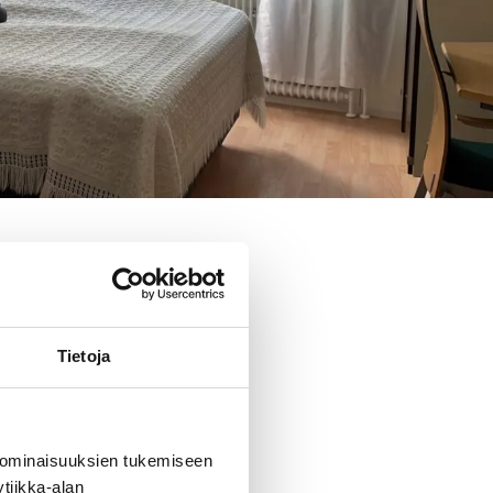
Tietoja
lla huoneita
 ominaisuuksien tukemiseen
tiikka-alan