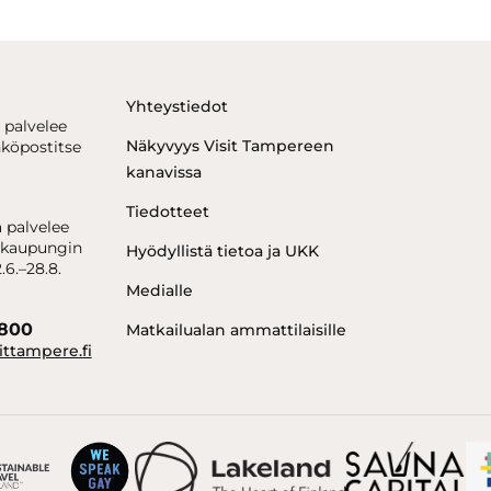
Yhteystiedot
 palvelee
Näkyvyys Visit Tampereen
hköpostitse
kanavissa
Tiedotteet
 palvelee
kaupungin
Hyödyllistä tietoa ja UKK
.6.–28.8.
Medialle
6800
Matkailualan ammattilaisille
ittampere.fi