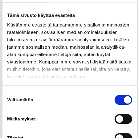
Tarvittaessa kauttamme saat vuokrattua
retkeilyvälineet käyttöösi retken ajaksi, ellet
Tämä sivusto käyttää evästeitä
omista omia välineitä. Vallitsevat tuuliolosuhteet
Käytämme evästeitä tarjoamamme sisällön ja mainosten
voivat aiheuttaa reitti- ja aikataulumuutoksia. Myös
räätälöimiseen, sosiaalisen median ominaisuuksien
retken peruuntuminen on mahdollista, jos
tukemiseen ja kävijämäärämme analysoimiseen. Lisäksi
keliolosuhteet eivät salli turvallisen retken
jaamme sosiaalisen median, mainosalan ja analytiikka-
toteuttamista suuniteltuna ajankohtana eikä
alan kumppaneillemme tietoja siitä, miten käytät
retkeä ole mahdollista siirtää toiseen ajankohtaan.
sivustoamme. Kumppanimme voivat yhdistää näitä tietoja
Retkillä majoitumme teltoissa kansallispuistojen
muihin tietoihin, joita olet antanut heille tai joita on kerätty,
sallituilla telttailupaikoilla. Lähdemme retkille
kun olet käyttänyt heidän palvelujaan.
Tampereelta aamulla n. klo 10 lähtöpäivänä ja
palaamme Tampereelle klo 22 mennessä
Suostumuksen
tulopäivänä. Jos tulet retkelle muualta kuin
Välttämätön
valinta
Tampereelta, sovimme tapaamispaikan ja retken
lähtöpisteen sekä lähtöajan niin voit tulla paikalle
Mieltymykset
omin kyydein.
Saaristomeri muodostuu noin 40 000 saaresta,
Tilastot