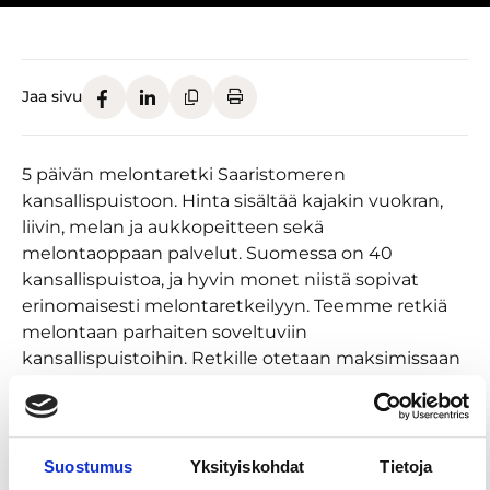
Jaa sivu
5 päivän melontaretki Saaristomeren
kansallispuistoon. Hinta sisältää kajakin vuokran,
liivin, melan ja aukkopeitteen sekä
melontaoppaan palvelut. Suomessa on 40
kansallispuistoa, ja hyvin monet niistä sopivat
erinomaisesti melontaretkeilyyn. Teemme retkiä
melontaan parhaiten soveltuviin
kansallispuistoihin. Retkille otetaan maksimissaan
10 osallistujaa.
Kalustona käytämme retkikäyttöön soveltuvia
yksikkö- tai kaksikkokajakkeja. Jos haluat tuoda
Suostumus
Yksityiskohdat
Tietoja
oman kajakkisi, se on myös mahdollista.