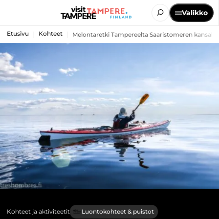
Valikko
Etusivu
Kohteet
Melontaretki Tampereelta Saaristomeren kansallisp
Kohteet ja aktiviteetit
Luontokohteet & puistot