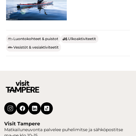
Luontokohteet & puistot
Ulkoaktiviteetit
Vesistöt & vesiaktiviteetit
Visit Tampere
Matkailuneuvonta palvelee puhelimitse ja sähköpostitse
ma–pe klo 10–15.