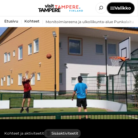
Valikko
Etusivu
Kohteet
Monitoimiareena ja ulkoliikunta-alue Punkalaitume
Kohteet ja aktiviteetit
Sisäaktiviteetit