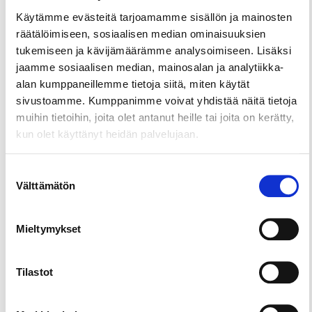
Käytämme evästeitä tarjoamamme sisällön ja mainosten
Jaa sivu
räätälöimiseen, sosiaalisen median ominaisuuksien
tukemiseen ja kävijämäärämme analysoimiseen. Lisäksi
jaamme sosiaalisen median, mainosalan ja analytiikka-
Yhteiskoulun ja lukion vieressä on kesällä 2020
alan kumppaneillemme tietoja siitä, miten käytät
valmistunut monitoimiareena sekä ulkoliikunta-
sivustoamme. Kumppanimme voivat yhdistää näitä tietoja
alue. Monitoimiareenalla voit pelailla monenlaisia
muihin tietoihin, joita olet antanut heille tai joita on kerätty,
pallopelejä. Alueet ovat koulun välituntialuetta
kun olet käyttänyt heidän palvelujaan.
arkipäivisin klo 16.00 asti, minkä jälkeen ne ovat
vapaassa käytössä.
Suostumuksen
Välttämätön
valinta
Mieltymykset
Tilastot