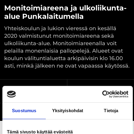
Monitoimiareena ja ulkoliikunta-
alue Punkalaitumella
Yhteiskoulun ja lukion vieressä on kesällä
2020 valmistunut monitoimiareena sekä
ulkoliikunta-alue. Monitoimiareenalla voit
pelailla monenlaisia pallopelejä. Alueet ovat
koulun välituntialuetta arkipäivisin klo 16.00
asti, minkä jälkeen ne ovat vapaassa käytössä.
Pullerinkuja 1,
Sijainti kartalla
Punkalaidun
Suostumus
Yksityiskohdat
Tietoja
Verkkosivusto
Tämä sivusto käyttää evästeitä