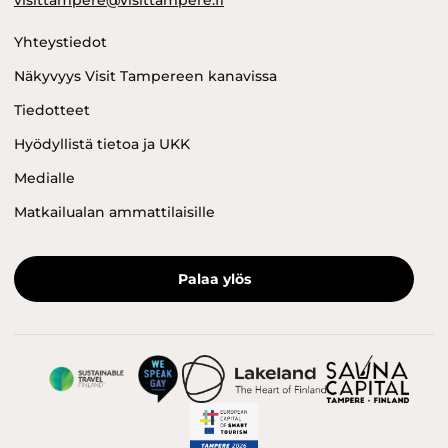
visittampere@visittampere.fi
Yhteystiedot
Näkyvyys Visit Tampereen kanavissa
Tiedotteet
Hyödyllistä tietoa ja UKK
Medialle
Matkailualan ammattilaisille
Palaa ylös