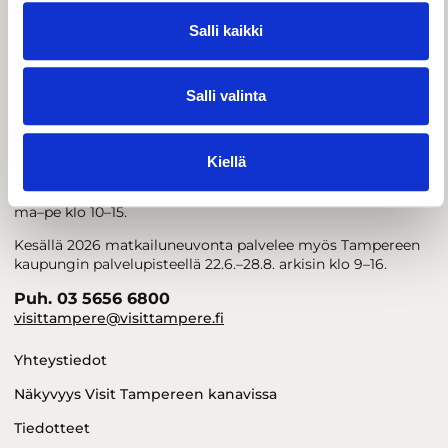
Salli kaikki
Salli valinta
Kiellä
Visit Tampere
Matkailuneuvonta palvelee puhelimitse ja sähköpostitse
ma–pe klo 10–15.
Kesällä 2026 matkailuneuvonta palvelee myös Tampereen
kaupungin palvelupisteellä 22.6.–28.8. arkisin klo 9–16.
Puh. 03 5656 6800
visittampere@visittampere.fi
Yhteystiedot
Näkyvyys Visit Tampereen kanavissa
Tiedotteet