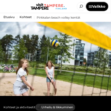
Valikko
Etusivu
Kohteet
Pirkkalan beach volley kentät
Kohteet ja aktiviteetit
Urheilu & liikkuminen