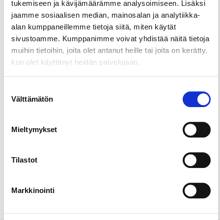
tukemiseen ja kävijämäärämme analysoimiseen. Lisäksi
Pirkkalassa on kaksi beach volley kenttää, Kurikan
jaamme sosiaalisen median, mainosalan ja analytiikka-
kenttä (Piianpolku 5) ja Haikan kenttä
alan kumppaneillemme tietoja siitä, miten käytät
(Haikankatu).
sivustoamme. Kumppanimme voivat yhdistää näitä tietoja
muihin tietoihin, joita olet antanut heille tai joita on kerätty,
Kentät ovat vapaasti kaikkien käytettävissä,
kun olet käyttänyt heidän palvelujaan.
erillistä varausta ei tarvita.
Suostumuksen
Välttämätön
valinta
Mieltymykset
Tilastot
Urheilu & liikkuminen
Markkinointi