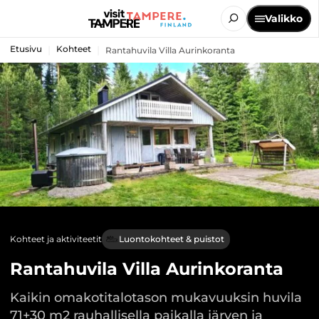
Valikko
Etusivu
Kohteet
Rantahuvila Villa Aurinkoranta
Kohteet ja aktiviteetit
Luontokohteet & puistot
Rantahuvila Villa Aurinkoranta
Kaikin omakotitalotason mukavuuksin huvila
71+30 m2 rauhallisella paikalla järven ja