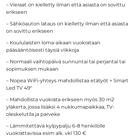
– Vieraat on kielletty ilman että asiasta on sovittu
erikseen
– Sähköauton lataus on kielletty ilman että asiasta
on sovittu erikseen
– Koululaisten loma-aikaan vuokrataan
pääsääntöisesti täysiä viikkoja
– Normaali vaihtopäivä sunnuntai tai perjantai tai
sopimuksen mukaan
– Nopea WiFi-yhteys mahdollistaa etätyöt + Smart
Led TV 49″
– Mahdollista vuokrata erikseen myös 30 m2
yläkerta, jossa lisäksi 4 nukkumapaikkaa, TV-
oleskelutila ja parveke
– Lämmitettävä kylpypalju 6-8 henkilölle
vuokrattavissa esim alk. vkl 130 €