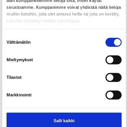
alan kumppaneillemme tietoja siitä, miten käytät
sivustoamme. Kumppanimme voivat yhdistää näitä tietoja
muihin tietoihin, joita olet antanut heille tai joita on kerätty,
kun olet käyttänyt heidän palvelujaan.
Suostumuksen
Välttämätön
valinta
Mieltymykset
Tilastot
Markkinointi
Salli kaikki