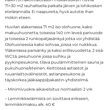
71+30 m2 rauhallisella paikalla järven ja lohikosken
etelärannalla. Ei naapureita, hyvä autotie ihan
mökin eteen.
Huvilan alakerrassa 71 m2 iso olohuone, kaksi
makuuhuonetta, toisessa 140 cm leveä parivuode
ja toisessa 2 runkopatjasänkyä jotka voi yhdistää.
Olohuoneessa kaksi sohvaa, joissa voi nukkkua.
Yläkerrassa parisänky ja kaksi erillisvuodetta. 2 sisä-
WC:tä, pesuhuone jossa suihku ja
pyykinpesukone, tilava puulämmitteinen sauna ja
pukuhuone/eteinen. Keittiössä astiastot ja
ruuanlaittovälineistöt, astianpesukone ja
täyskorkea jääkaappi/pakastin-yhdistelmä.
– Minimivuokra-aikaveloitus normaalisti 2 vrk
– Lemmikkieläimistä on sovittava erikseen,
lemmikkimaksu alk. 40 €