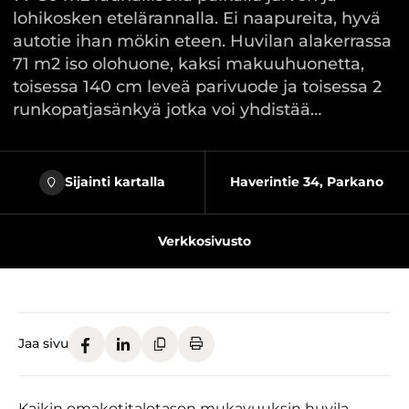
lohikosken etelärannalla. Ei naapureita, hyvä
autotie ihan mökin eteen. Huvilan alakerrassa
71 m2 iso olohuone, kaksi makuuhuonetta,
toisessa 140 cm leveä parivuode ja toisessa 2
runkopatjasänkyä jotka voi yhdistää…
Sijainti kartalla
Haverintie 34, Parkano
Verkkosivusto
Jaa sivu
Kaikin omakotitalotason mukavuuksin huvila