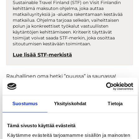
Sustainable Travel Finland (STF) on Visit Finlandin
kehittämä maksuton ohjelma, joka auttaa
matkailuyrityksiä ja -alueita rakentamaan kestävää
matkailua. Ohjelma tarjoaa selkeän, vaiheittaisen
polun ja konkreettiset työkalut vastuullisten
käytäntöjen kehittämiseen. Kriteerit täyttävät
toimijat voivat saada STF-merkin, joka osoittaa
sitoutumisen kestävään toimintaan.
Lue lisää STF-merkistä
Rauhallinen oma hetki ”puussa” ja saunassa!
Rentoudu Tentsile-puuteltan suojissa lintujärven
upeassa äänimaisemassa ja ennen lähtöäsi sauno
valmiiksi lämmitetyssä, somassa Bedford-
Suostumus
Yksityiskohdat
Tietoja
kärrysaunassa.
Kommeen Kurjen Tentsile-leiri on ihana paikka
lintujärven asukkaiden ja luonnon tarkkailuun
Tämä sivusto käyttää evästeitä
sekä omassa rauhassa oleiluun. Pakettiin kuuluu
Käytämme evästeitä tarjoamamme sisällön ja mainosten