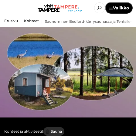
Valikko
Etusivu
Kohteet
Saunominen Bedford-kärrysaunassa ja Tentsile-lep
Kohteet ja aktiviteetit
Sauna