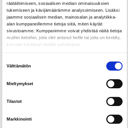
myös lepohetken jälkeinen saunavuoro
räätälöimiseen, sosiaalisen median ominaisuuksien
persoonallisessa kärrysaunassa.
tukemiseen ja kävijämäärämme analysoimiseen. Lisäksi
jaamme sosiaalisen median, mainosalan ja analytiikka-
Tentsile-puutelttoja on 2, ja molemmat ovat aina
alan kumppaneillemme tietoja siitä, miten käytät
saman porukan käytössä.
sivustoamme. Kumppanimme voivat yhdistää näitä tietoja
Sauna+Tentsile -paketti on varattavissa touko-
muihin tietoihin, joita olet antanut heille tai joita on kerätty,
elokuussa. Tentsile-leiri on käytössänne klo 12-15 ja
kun olet käyttänyt heidän palvelujaan.
saunavuoro sitten klo 15-16.30.
Suostumuksen
Kärrysauna on rakennettu vanhan Bedford-
Välttämätön
valinta
kuormurin lavan rungon päälle, ja siinä on pieni
oleskelutila sohvan ja pikkupöydän kera.
Peseytymään pääsee saunan puolella suihkussa.
Mieltymykset
Saunaan mahtuu mukavasti 2 tai 3 aikuista
kerrallaan – otathan tämän huomioon porukkasi
Tilastot
saunomista suunnitellessa.
Lepohetken ja saunomisen hintaan kuuluu:
Markkinointi
– Tentsile-leirin käyttö 1-6 henkilölle hinnoittelun