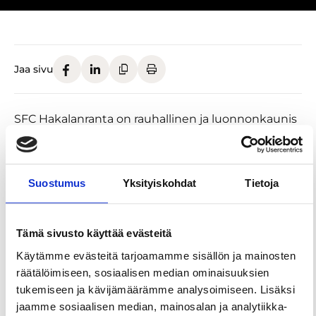
Jaa sivu
SFC Hakalanranta on rauhallinen ja luonnonkaunis
leirintäalue matkailuautoille ja -vaunuille Vanajan
rannalla Valkeakoskella.
Alueella on matala ja lapsiystävällinen hiekkaranta
Suostumus
Yksityiskohdat
Tietoja
lasten ja miksei vanhempienkin kesäiseen
rantaelämään.
Tämä sivusto käyttää evästeitä
Lisäksi löydät alueelta tai sen läheisyydestä monia
Käytämme evästeitä tarjoamamme sisällön ja mainosten
erilaisia aktiviteetteja, kuten patikointi, kalastus,
räätälöimiseen, sosiaalisen median ominaisuuksien
veneily, lintujen bongaus, airsoft-keskus jne.
tukemiseen ja kävijämäärämme analysoimiseen. Lisäksi
Löydät alueemme helposti poikkeamalla joko
jaamme sosiaalisen median, mainosalan ja analytiikka-