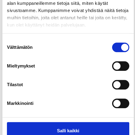
Helsinki-Tampere-moottoritieltä tai Lahti-Tampere
alan kumppaneillemme tietoja siitä, miten käytät
valtatieltä.
sivustoamme. Kumppanimme voivat yhdistää näitä tietoja
muihin tietoihin, joita olet antanut heille tai joita on kerätty,
Alueemme on kesäkaudella (kesäkuu-elokuu) auki
kun olet käyttänyt heidän palvelujaan.
päivittäin ja talvikaudella (syyskuu-toukokuu)
viikonloppuisin.
Suostumuksen
Tervetuloa viihtymään SFC Hakalanrantaan!
Välttämätön
valinta
Mieltymykset
Tilastot
Markkinointi
Salli kaikki