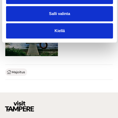
Salli valinta
Kiellä
Majoitus