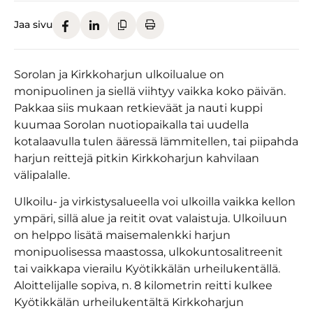
Jaa sivu
Sorolan ja Kirkkoharjun ulkoilualue on
monipuolinen ja siellä viihtyy vaikka koko päivän.
Pakkaa siis mukaan retkieväät ja nauti kuppi
kuumaa Sorolan nuotiopaikalla tai uudella
kotalaavulla tulen ääressä lämmitellen, tai piipahda
harjun reittejä pitkin Kirkkoharjun kahvilaan
välipalalle.
Ulkoilu- ja virkistysalueella voi ulkoilla vaikka kellon
ympäri, sillä alue ja reitit ovat valaistuja. Ulkoiluun
on helppo lisätä maisemalenkki harjun
monipuolisessa maastossa, ulkokuntosalitreenit
tai vaikkapa vierailu Kyötikkälän urheilukentällä.
Aloittelijalle sopiva, n. 8 kilometrin reitti kulkee
Kyötikkälän urheilukentältä Kirkkoharjun