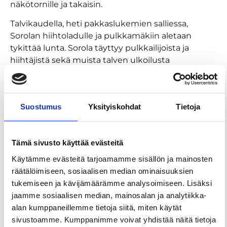
näkötornille ja takaisin.
Talvikaudella, heti pakkaslukemien salliessa,
Sorolan hiihtoladulle ja pulkkamäkiin aletaan
tykittää lunta. Sorola täyttyy pulkkailijoista ja
hiihtäjistä sekä muista talven ulkoilusta
innostuneista reippailijoista.
Sorolan kuntoportaat
Alueen tähtipaikalla koreilevat elokuussa 2020
Suostumus
Yksityiskohdat
Tietoja
avatut Sorolan kuntoportaat. Sorolamportaiksi
nimetyillä kuntoportailla on pituutta yli 300
askelman verran. Välille on rakennettu muutama
Tämä sivusto käyttää evästeitä
lepotasanne, jonne voi pysähtyä katsomaan
Käytämme evästeitä tarjoamamme sisällön ja mainosten
maisemia, jos pulssin tasaaminen sitä vaatii.
räätälöimiseen, sosiaalisen median ominaisuuksien
Kuntoportailla järjestetään myös tapahtumia,
tukemiseen ja kävijämäärämme analysoimiseen. Lisäksi
esimerkiksi Porrasjuoksut.
jaamme sosiaalisen median, mainosalan ja analytiikka-
Pulkkamäki, tykkilunta ja hiihtolatuja
alan kumppaneillemme tietoja siitä, miten käytät
Sorolassa sijaitsee Kangasalan kaupungin
sivustoamme. Kumppanimme voivat yhdistää näitä tietoja