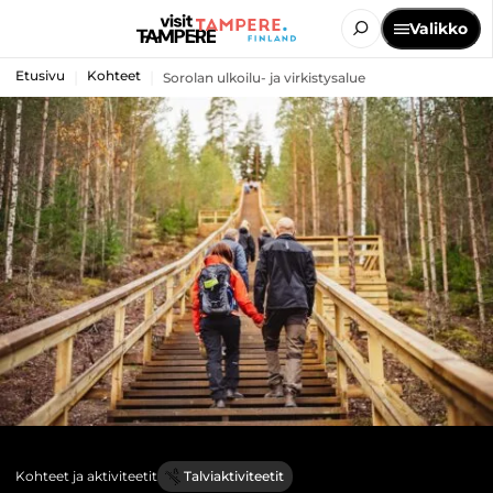
Valikko
Etusivu
Kohteet
Sorolan ulkoilu- ja virkistysalue
Kohteet ja aktiviteetit
Talviaktiviteetit