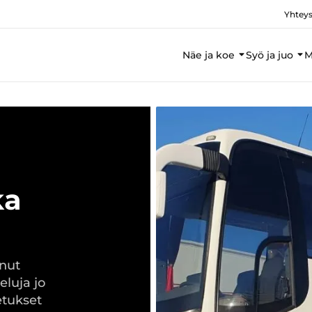
Yhteys
Näe ja koe
Syö ja juo
M
ka
nnut
eluja jo
etukset