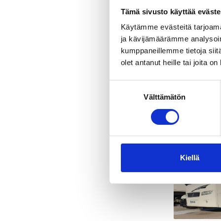
Tämä sivusto käyttää eväste
Käytämme evästeitä tarjoama
Tilausliiken
ja kävijämäärämme analysoim
tilausliiken
kumppaneillemme tietoja siitä
olet antanut heille tai joita o
Me järjestä
mukaan räätä
Suostumuksen
Yrityksemm
Välttämätön
valinta
laajasti ta
Kiellä