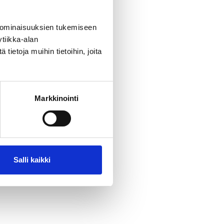
 ominaisuuksien tukemiseen
llisia
tiikka-alan
ietoja muihin tietoihin, joita
arpeiden
ljetamme
Markkinointi
Salli kaikki