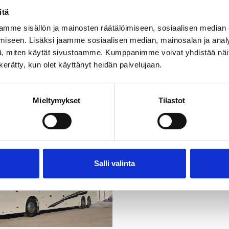
itä
mme sisällön ja mainosten räätälöimiseen, sosiaalisen median
ne Pekka Palmgren Oy on tarjonnut luotettavia sekä turva
iseen. Lisäksi jaamme sosiaalisen median, mainosalan ja analy
nepalveluja jo vuodesta 1998 lähtien.
, miten käytät sivustoamme. Kumppanimme voivat yhdistää näitä t
n kerätty, kun olet käyttänyt heidän palvelujaan.
mme kuljetukset matkoille sekä toteutamme erilaiset, t
löidyt linja-autoliikenneajot pitkällä kokemuksella.
e kotipaikka on Sastamalassa, mutta palvelemme ja ku
Mieltymykset
Tilastot
rpeen mukaan – niin kotimaassa kuin ulkomaillekin.
Salli valinta