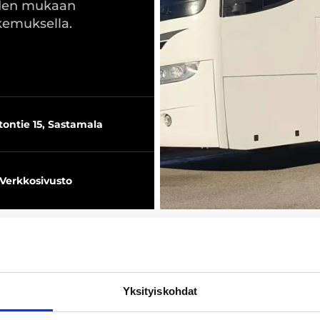
eiden mukaan
okemuksella.
tontie 15, Sastamala
Verkkosivusto
Yksityiskohdat