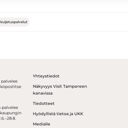
 kuljetuspalvelut
Yhteystiedot
 palvelee
Näkyvyys Visit Tampereen
hköpostitse
kanavissa
Tiedotteet
 palvelee
kaupungin
Hyödyllistä tietoa ja UKK
.6.–28.8.
Medialle