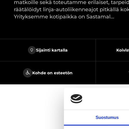
matkoille sekä toteutamme erilaiset, tarp
räätälöidyt linja-autoliikenneajot pitkällä k
Yrityksemme kotipaikka on Sastamal…
Sijainti kartalla
Koivis
Kohde on esteetön
Suostumus
Jaa sivu