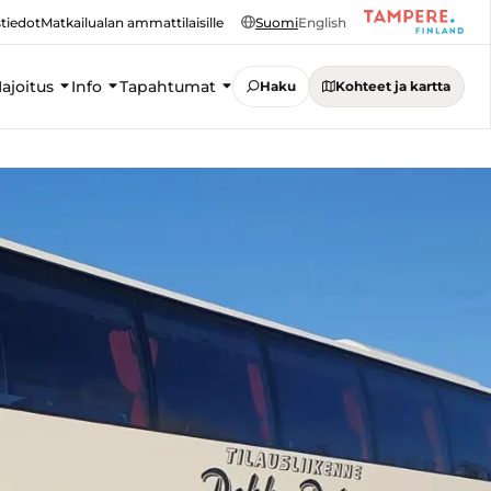
tiedot
Matkailualan ammattilaisille
Suomi
English
ajoitus
Info
Tapahtumat
Haku
Kohteet ja kartta