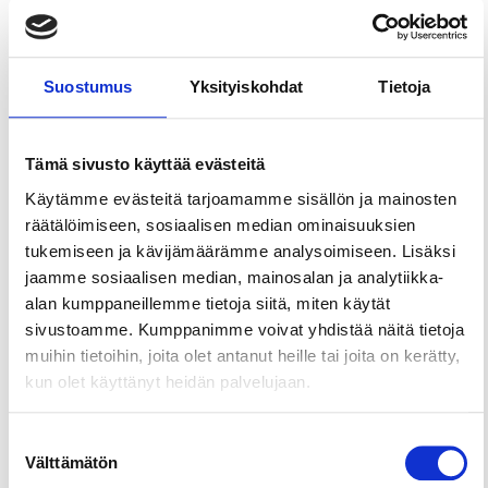
Vesilahden kirkko on vuonna 1802 rakennettu
keltainen puukirkko, joka sijaitsee Vesilahden
Suostumus
Yksityiskohdat
Tietoja
kirkonkylän läpi kulkevan vanhan maantien,
Rautialantien varrella. Vesilahden halki kulkeva
Klaus Kurjen tie kulkee kirkon kautta.
Tämä sivusto käyttää evästeitä
Vesilahden kirkko on muodoltaan pitkäkirkko,
Käytämme evästeitä tarjoamamme sisällön ja mainosten
johon liittyy matalammat ristivarret. Ristikeskusta
räätälöimiseen, sosiaalisen median ominaisuuksien
korostaa pieni kattoratsastaja. Ikkunat on sijoitettu
tukemiseen ja kävijämäärämme analysoimiseen. Lisäksi
kahteen kerrokseen. Kirkkosalin maalauskoristelu
jaamme sosiaalisen median, mainosalan ja analytiikka-
on 1840-luvulta. Kirkon keskiaikaiseen esineistöön
alan kumppaneillemme tietoja siitä, miten käytät
kuuluu krusifiksi 1420-luvulta. Saarnatuoli on 1600-
sivustoamme. Kumppanimme voivat yhdistää näitä tietoja
luvulta ja alttaritaulu tuntemattoman taiteilijan
muihin tietoihin, joita olet antanut heille tai joita on kerätty,
Jeesus Getsemanessa 1800-luvulta.
kun olet käyttänyt heidän palvelujaan.
Kirkossa järjestetään aktiivisesti tapahtumia
jumalanpalveluksista ja hartauksista konsertteihin.
Suostumuksen
Tulevat tapahtumat löydät Vesilahden
Välttämätön
valinta
seurakunnan verkkosivuilta.