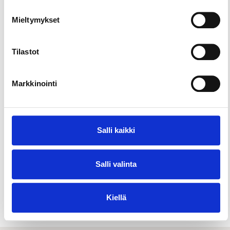
Mieltymykset
Tilastot
Markkinointi
Salli kaikki
Salli valinta
Maamerkit & nähtävyydet
Kiellä