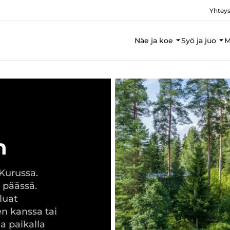
Yhteys
Näe ja koe
Syö ja juo
M
n
 Kurussa.
 päässä.
luat
n kanssa tai
la paikalla