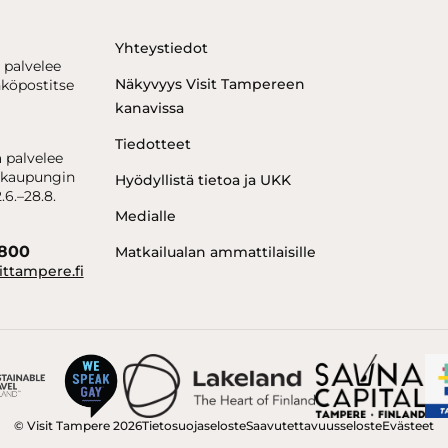
Yhteystiedot
 palvelee
Näkyvyys Visit Tampereen
hköpostitse
kanavissa
Tiedotteet
 palvelee
kaupungin
Hyödyllistä tietoa ja UKK
.6.–28.8.
Medialle
6800
Matkailualan ammattilaisille
ittampere.fi
Tietosuojaseloste
Saavutettavuusseloste
Evästeet
© Visit Tampere 2026