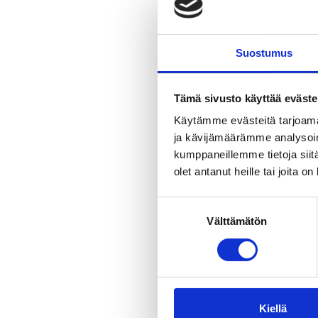
Villa Merja’
tunnin ajoma
unohtumatto
Suostumus
Huvila sijait
Asunnon kok
Keittiöstä 
Tämä sivusto käyttää eväste
voit myös na
Käytämme evästeitä tarjoama
pidempäänki
ja kävijämäärämme analysoim
kumppaneillemme tietoja siitä
olet antanut heille tai joita o
Suostumuksen
Välttämätön
valinta
Kiellä