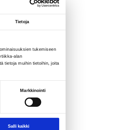
tä on vain
haluat
misiin.
Tietoja
ita.
enkilölle.
aan aikaan
rustus
 ominaisuuksien tukemiseen
tiikka-alan
ietoja muihin tietoihin, joita
Markkinointi
Salli kaikki