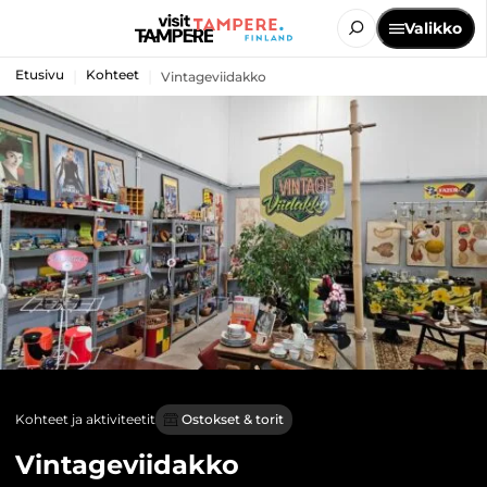
Valikko
Etusivu
Kohteet
Vintageviidakko
Kohteet ja aktiviteetit
Ostokset & torit
Vintageviidakko