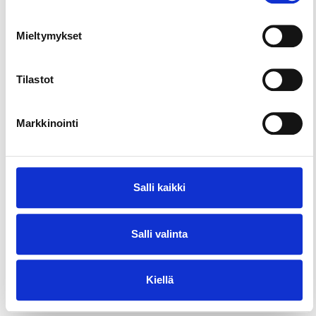
Mieltymykset
Tilastot
Markkinointi
Salli kaikki
Salli valinta
Ostokset & torit
Kiellä