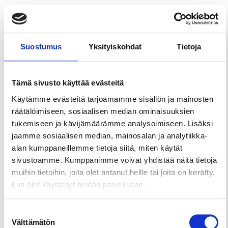
Vintageviidakko on Sastamalassa sijaitseva
vintageputiikki. Meiltä löydät vintagetavaroita ja -
Suostumus
Yksityiskohdat
Tietoja
sisustusesineitä, designia, lasia, kuten Toikkaa,
keramiikkaa, leluja sekä muuta keräilytavaraa.
Tervetuloa nostalgiamatkalle!
Tämä sivusto käyttää evästeitä
Ilmoitamme aukioloajoista verkkosivuillamme
Käytämme evästeitä tarjoamamme sisällön ja mainosten
sekä sosiaalisen median kanavissamme. Olemme
räätälöimiseen, sosiaalisen median ominaisuuksien
avoinna myös sopimuksen mukaan, eli soita tai
tukemiseen ja kävijämäärämme analysoimiseen. Lisäksi
laita viestiä, jos haluat piipahtaa.
jaamme sosiaalisen median, mainosalan ja analytiikka-
alan kumppaneillemme tietoja siitä, miten käytät
sivustoamme. Kumppanimme voivat yhdistää näitä tietoja
muihin tietoihin, joita olet antanut heille tai joita on kerätty,
kun olet käyttänyt heidän palvelujaan.
Suostumuksen
Välttämätön
valinta