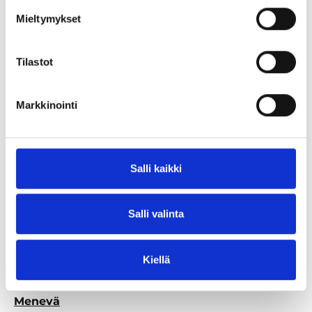
PDF
2 Mt
Mieltymykset
Lataa tiedosto
Tilastot
Tutustu jäsenorganisaatioiden
vastuullisuus- ja ilmastotyöhön
Markkinointi
Scandic Hotels
Sokos Hotels
Strawberry
Lapland Hotels
Salli kaikki
Courtyard Tampere City by Marriott
Messukeskus
Salli valinta
Finlandia-talo
Suomenlinna
Linnanmäki
Kiellä
Särkänniemi
Korkeasaari
Menevä