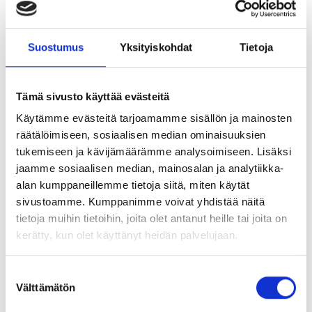
Toimijat ovat myös sitoutuneet Visit Finlandin
johtaman
Sustainable Travel Finland (STF) –
Suostumus
Yksityiskohdat
Tietoja
ohjelman
edistämiseen.
Matkailualan varautuminen ja
sopeutuminen
Tämä sivusto käyttää evästeitä
ilmastonmuutoksen vaikutuksiin –
Käytämme evästeitä tarjoamamme sisällön ja mainosten
kolme skenaariota
räätälöimiseen, sosiaalisen median ominaisuuksien
tukemiseen ja kävijämäärämme analysoimiseen. Lisäksi
Tulevaisuuden haasteiden tunnistaminen ja
jaamme sosiaalisen median, mainosalan ja analytiikka-
ymmärtäminen on vaikuttavan ilmastotyön
alan kumppaneillemme tietoja siitä, miten käytät
perusta. Tämän edistämiseksi verkosto toteutti
sivustoamme. Kumppanimme voivat yhdistää näitä
Visit Tampereen ja Helsingin johdolla
tietoja muihin tietoihin, joita olet antanut heille tai joita on
skenaariotyön, jonka koostamisesta vastasi Capful
kerätty, kun olet käyttänyt heidän palvelujaan.
Oy. Voit tutustua skenaariotyön tiivistelmään täällä:
Suostumuksen
Välttämätön
Matkailualan varautuminen ja sopeutuminen
valinta
ilmastonmuutoksen vaikutuksiin -skenaariot