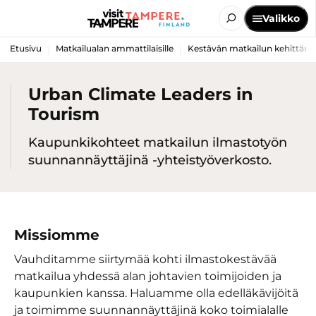
Valikko
Etusivu
Matkailualan ammattilaisille
Kestävän matkailun kehittäm
Urban Climate Leaders in
Tourism
Kaupunkikohteet matkailun ilmastotyön
suunnannäyttäjinä -yhteistyöverkosto.
Missiomme
Vauhditamme siirtymää kohti ilmastokestävää
matkailua yhdessä alan johtavien toimijoiden ja
kaupunkien kanssa. Haluamme olla edelläkävijöitä
ja toimimme suunnannäyttäjinä koko toimialalle