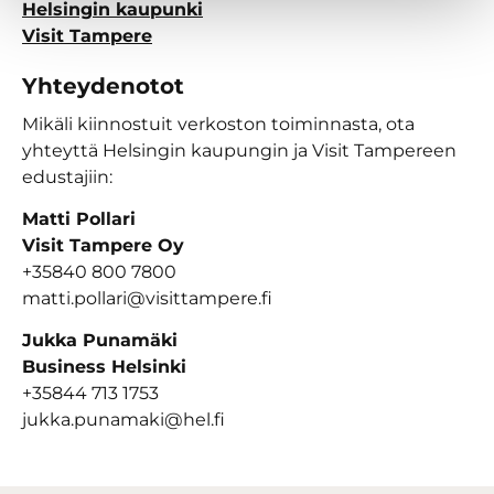
Helsingin kaupunki
Visit Tampere
Yhteydenotot
Mikäli kiinnostuit verkoston toiminnasta, ota
yhteyttä Helsingin kaupungin ja Visit Tampereen
edustajiin:
Matti Pollari
Visit Tampere Oy
+35840 800 7800
matti.pollari@visittampere.fi
Jukka Punamäki
Business Helsinki
+35844 713 1753
jukka.punamaki@hel.fi