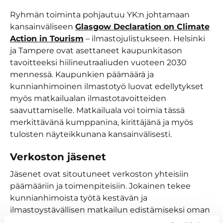
Ryhmän toiminta pohjautuu YK:n johtamaan
kansainväliseen
Glasgow Declaration on Climate
Action in Tourism
– ilmastojulistukseen. Helsinki
ja Tampere ovat asettaneet kaupunkitason
tavoitteeksi hiilineutraaliuden vuoteen 2030
mennessä. Kaupunkien päämäärä ja
kunnianhimoinen ilmastotyö luovat edellytykset
myös matkailualan ilmastotavoitteiden
saavuttamiselle. Matkailuala voi toimia tässä
merkittävänä kumppanina, kirittäjänä ja myös
tulosten näyteikkunana kansainvälisesti.
Verkoston jäsenet
Jäsenet ovat sitoutuneet verkoston yhteisiin
päämääriin ja toimenpiteisiin. Jokainen tekee
kunnianhimoista työtä kestävän ja
ilmastoystävällisen matkailun edistämiseksi oman
liiketoimintansa mahdollistamissa puitteissa.