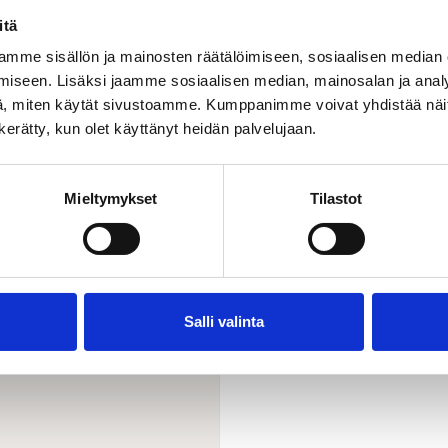
va Särkänniemen alue – ilmastopostiviinen
alouden edelläkävijä -tiekartta
Lat
itä
t
mme sisällön ja mainosten räätälöimiseen, sosiaalisen median
iseen. Lisäksi jaamme sosiaalisen median, mainosalan ja analy
, miten käytät sivustoamme. Kumppanimme voivat yhdistää näitä t
n kerätty, kun olet käyttänyt heidän palvelujaan.
Mieltymykset
Tilastot
Salli valinta