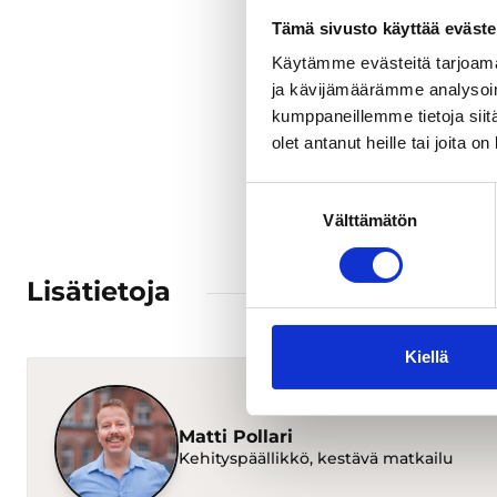
Uudistu
elämyst
Tämä sivusto käyttää eväste
PDF
3 M
Käytämme evästeitä tarjoama
ja kävijämäärämme analysoim
kumppaneillemme tietoja siitä
olet antanut heille tai joita o
Suostumuksen
Välttämätön
valinta
Lisätietoja
Kiellä
Matti Pollari
Kehityspäällikkö, kestävä matkailu