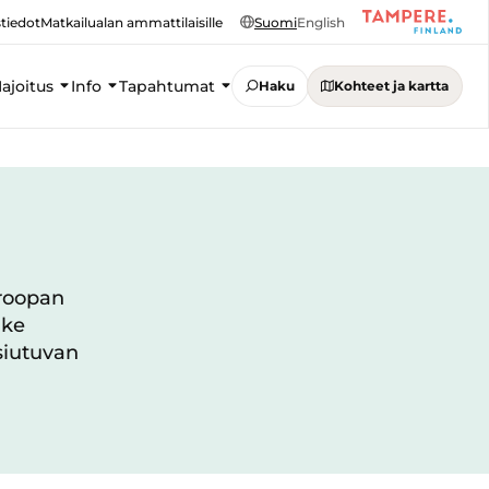
tiedot
Matkailualan ammattilaisille
Suomi
English
ajoitus
Info
Tapahtumat
Haku
Kohteet ja kartta
uroopan
nke
siutuvan