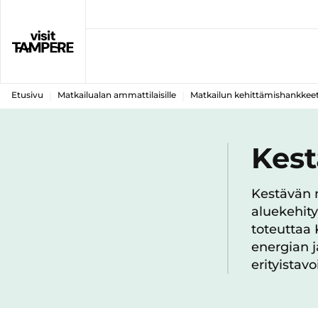
Etusivu
Matkailualan ammattilaisille
Matkailun kehittämishankkee
Kest
Kestävän 
aluekehit
toteuttaa
energian 
erityistavo