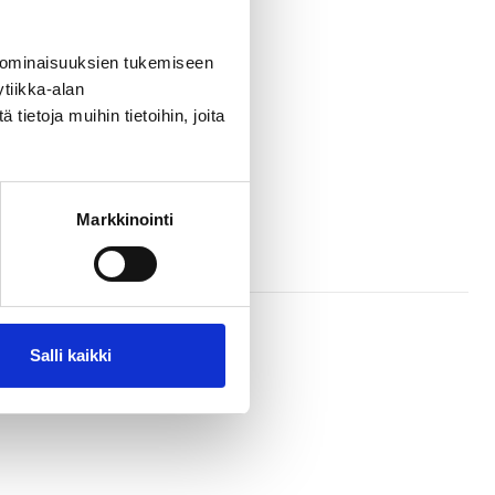
aa tiedosto
 ominaisuuksien tukemiseen
tiikka-alan
ietoja muihin tietoihin, joita
Markkinointi
Salli kaikki