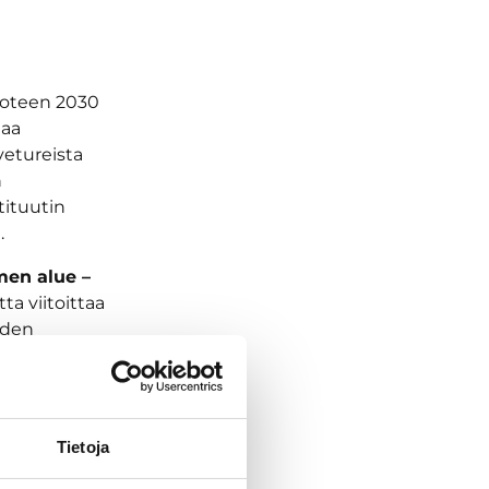
vuoteen 2030
taa
vetureista
n
tituutin
.
en alue –
tta viitoittaa
iden
vimmat
ita lähdetään
Tietoja