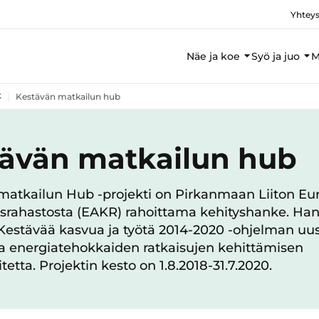
Yhteys
Näe ja koe
Syö ja juo
M
t
Kestävän matkailun hub
ävän matkailun hub
matkailun Hub -projekti on Pirkanmaan Liiton E
ysrahastosta (EAKR) rahoittama kehityshanke. Ha
 Kestävää kasvua ja työtä 2014-2020 -ohjelman uu
ja energiatehokkaiden ratkaisujen kehittämisen
itetta. Projektin kesto on 1.8.2018-31.7.2020.