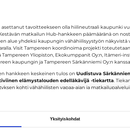
asettanut tavoitteekseen olla hiilineutraali kaupunki 
Kestävän matkailun Hub-hankkeen päämääränä on nos
n alue yhdeksi kaupungin vähähiilisyystyön näkyvistä 
aralla. Visit Tampereen koordinoima projekti toteutetaa
ä Tampereen Yliopiston, Ekokumppanit Oy:n, Itämeri-ins
reen kaupungin ja Tampereen Särkänniemi Oy:n kanssa
sen hankkeen keskeinen tulos on
Uudistuva Särkänniem
iviinen elämystalouden edelläkävijä -tiekartta
. Tiekar
tyksen kohti vähähiilisten vapaa-ajan ja matkailupalvelu
 ja avointa kehitysalustaa. Se kokoaa yhteen kiinnosta
ikkumisen, ruokaketjujen ja digiratkaisujen konseptit, jo
ämään yritysten ja kehitysorganisaatioiden yhteistyönä.
Yksityiskohdat