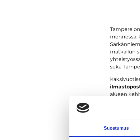
Tampere on 
mennessä. 
Särkännieme
matkailun s
yhteistyöss
sekä Tampe
Kaksivuoti
ilmastopost
alueen kehi
keskittymää
energian, li
jatkokehitt
Suostumus