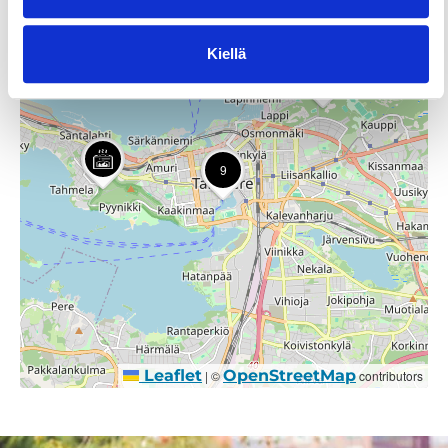
Kiellä
2
9
Leaflet
OpenStreetMap
|
©
contributors