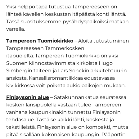
Yksi helppo tapa tutustua Tampereeseen on
lähteä kävellen keskustan itäpäästä kohti länttä.
Tässä suosituksemme pysähdyspaikoiksi matkan
varrella.
Tampereen Tuomiokirkko
– Aloita tutustuminen
Tampereeseen Tammerkosken
itäpuolelta. Tampereen Tuomiokirkko on yksi
Suomen kiinnostavimmista kirkoista Hugo
Simbergin taiteen ja Lars Sonckin arkkitehtuurin
ansiosta. Kansallisromantiikkaa edustavassa
kivikirkossa voit poiketa aukioloaikojen mukaan.
Finlaysonin alue
– Satakunnankatua seuratessa
kosken länsipuolella vastaan tulee Tampereen
vanhana kaupunkinakin tunnettu Finlaysonin
tehdasalue. Tästä se kaikki lähti, koskesta ja
tekstiileistä. Finlaysonin alue on kompakti, mutta
pitää sisällään kokonaisen kaupungin. Pääportin