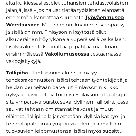
alta kulkiessasi astelet tuhansien tehdastyöläisten
jalanjäljissä – jos haluat tietää työläisten elämästä
enemmän, kannattaa suunnata
Työväenmuseo
Werstaaseen
. Museoon on ilmainen sisäänpääsy,
ja siellä on mm. Finlaysonin käytössä ollut
alkuperäinen höyrykone alkuperäisellä paikallaan.
Lisäksi alueella kannattaa piipahtaa maailman
ensimmäisessä
Vakoilumuseossa
testaamassa
vakoojakykyjä.
Tallipiha
– Finlaysonin alueelta löytyy
tehdasrakennusten lisäksi tehtaan työntekijöitä ja
heidän perheitään palvellut Finlaysonin kirkko,
nykyään ravintolana toimiva Finlaysonin Palatsi ja
sitä ympäröivä puisto, sekä idyllinen Tallipiha, jossa
asuivat tehtaan omistamat hevoset ja muut
eläimet. Tallipihalla järjestetään idyllisiä käsityö- ja
teematapahtumia ympäri vuoden, ja kahvila on
tuoksuvien leipomustensa lisäksi myös suosittu