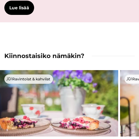
Lue lisää
Kiinnostaisiko nämäkin?
Ravintolat & kahvilat
Rav