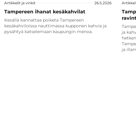
Artikkelit ja vinkit
26.5.2026
Artikkeli
Tampereen ihanat kesäkahvilat
Tamp
ravin
Kesällä kannattaa poiketa Tampereen
kesäkahviloissa nauttimassa kupponen kahvia ja
Tamper
pysähtyä katselemaan kaupungin menoa.
ja kah
hetken
Tamper
ja illa