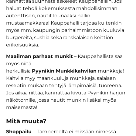
kannattaa suunnata askeleet Kauppahalliin. Jos
haluat tehdä kokemuksesta mahdollisimman
autenttisen, nautit lounaaksi hallin
mustaamakkaraa! Kauppahalli tarjoaa kuitenkin
myös mm. kaupungin parhaimmistoon kuuluvia
burgereita, sushia sekä ranskalaisen keittiön
erikoisuuksia.
Maailman parhaat munkit
– Kauppahallista saa
myös niitä
herkullisia
Pyynikin Munkkikahvilan
munkkeja!
Kahvila myy maankuuluja munkkeja, salaisen
reseptin mukaan tehtyjä lämpimäisiä, tuoreena.
Jos aikaa riittää, kannattaa kivuta Pyynikin harjun
näkötornille, jossa nautit munkin lisäksi myös
maisemasta!
Mitä muuta?
Shoppailu
– Tampereelta ei missään nimessä