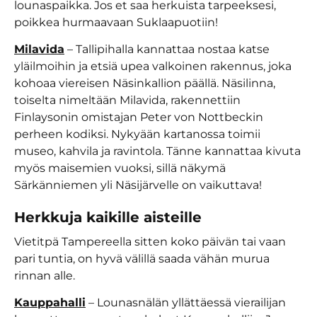
lounaspaikka. Jos et saa herkuista tarpeeksesi,
poikkea hurmaavaan Suklaapuotiin!
Milavida
– Tallipihalla kannattaa nostaa katse
yläilmoihin ja etsiä upea valkoinen rakennus, joka
kohoaa viereisen Näsinkallion päällä. Näsilinna,
toiselta nimeltään Milavida, rakennettiin
Finlaysonin omistajan Peter von Nottbeckin
perheen kodiksi. Nykyään kartanossa toimii
museo, kahvila ja ravintola. Tänne kannattaa kivuta
myös maisemien vuoksi, sillä näkymä
Särkänniemen yli Näsijärvelle on vaikuttava!
Herkkuja kaikille aisteille
Vietitpä Tampereella sitten koko päivän tai vaan
pari tuntia, on hyvä välillä saada vähän murua
rinnan alle.
Kauppahalli
– Lounasnälän yllättäessä vierailijan