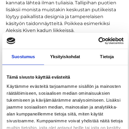
kannata lähteä ilman tuliaisia. Tallipihan puotien
lisäksii monista muistakin keskustan putiikeista
löytyy paikallista designia ja tamperelaisen
käsityön taidonnäytteitä. Poikkea esimerkiksi
Aleksis Kiven kadun liikkeissä.
Maailman ainoa Muumimuseo
– Tampereen-
vierailun huipentaa käynti maailman
ainoassa Muumimuseossa, joka tarjoaa kävijöilleen
Suostumus
Yksityiskohdat
Tietoja
taianomaisen matkan Tove Janssonin (1914–2001)
muumitarinoihin alkuperäisten kuvitusten myötä.
Muumimuseo on täysin uudenlainen,
Tämä sivusto käyttää evästeitä
elämyksellinen taidemuseo, joka sopii
Käytämme evästeitä tarjoamamme sisällön ja mainosten
kaikenikäisille kuvataiteen ja muumien ystäville.
räätälöimiseen, sosiaalisen median ominaisuuksien
tukemiseen ja kävijämäärämme analysoimiseen. Lisäksi
Saunapääkaupunki Tampere
– Jos taas et ole
jaamme sosiaalisen median, mainosalan ja analytiikka-
aiemmin uskaltautunut yleiseen saunaan,
alan kumppaneillemme tietoja siitä, miten käytät
Tampereella se kannattaa. Historiallinen
sivustoamme. Kumppanimme voivat yhdistää näitä tietoja
helmemme on
Rajaportin sauna
– Suomen
muihin tietoihin, joita olet antanut heille tai joita on kerätty,
vanhin yhä toiminnassa oleva yleinen sauna, jonka