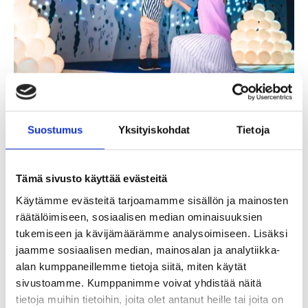
Articles and tips
26.6.2024
Top 10 indoor activities for the whole family
Suostumus
Yksityiskohdat
Tietoja
The weather on your holiday isn’t perfect? Not to
worry, because Tampere has more than one exciting
indoor activity, for the whole family! We decided to
make your holiday easier and gathered together…
Tämä sivusto käyttää evästeitä
Käytämme evästeitä tarjoamamme sisällön ja mainosten
räätälöimiseen, sosiaalisen median ominaisuuksien
tukemiseen ja kävijämäärämme analysoimiseen. Lisäksi
jaamme sosiaalisen median, mainosalan ja analytiikka-
alan kumppaneillemme tietoja siitä, miten käytät
sivustoamme. Kumppanimme voivat yhdistää näitä
tietoja muihin tietoihin, joita olet antanut heille tai joita on