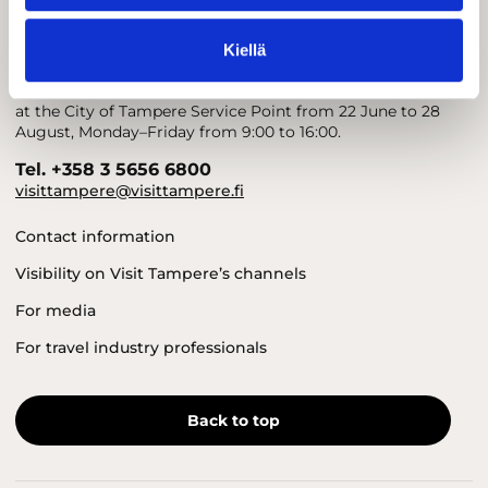
Visit Tampere
Tourist information is available by phone and email
Kiellä
Monday–Friday from 10:00 to 15:00.
During summer 2026, tourist information is also available
at the City of Tampere Service Point from 22 June to 28
August, Monday–Friday from 9:00 to 16:00.
Tel. +358 3 5656 6800
visittampere@visittampere.fi
Contact information
Visibility on Visit Tampere’s channels
For media
For travel industry professionals
Back to top