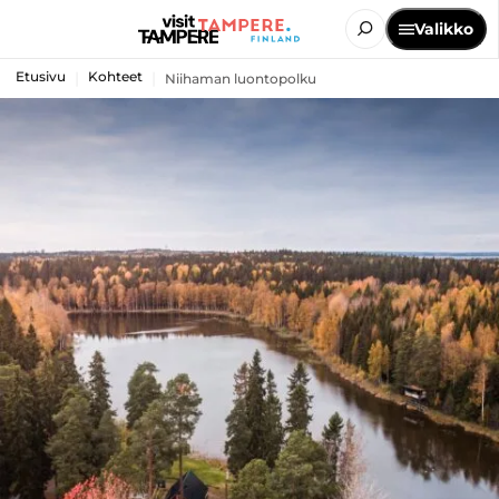
Valikko
Etusivu
Kohteet
Niihaman luontopolku