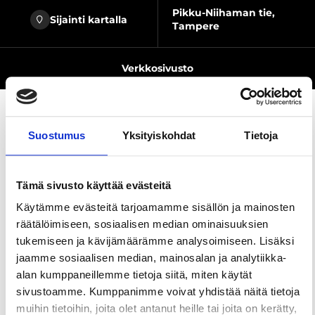
Pikku-Niihaman tie,
Sijainti kartalla
Tampere
Verkkosivusto
Suostumus
Yksityiskohdat
Tietoja
Jaa sivu
Tämä sivusto käyttää evästeitä
Vuonna 2020 kunnostettu Niihaman
Käytämme evästeitä tarjoamamme sisällön ja mainosten
ulkoilumajalta alkava luontopolku kulkee
räätälöimiseen, sosiaalisen median ominaisuuksien
metsäisessä maastossa Niihamajärven ja
tukemiseen ja kävijämäärämme analysoimiseen. Lisäksi
Soukonvuoren ympäristössä.
jaamme sosiaalisen median, mainosalan ja analytiikka-
Polun pituus on reilut 3 kilometriä, ja reitin varrella
alan kumppaneillemme tietoja siitä, miten käytät
on pääopastetaulun ohella 11 opastaulua. Polulta
sivustoamme. Kumppanimme voivat yhdistää näitä tietoja
löytyy sekä tuoretta että kuivaa kangasmetsää,
muihin tietoihin, joita olet antanut heille tai joita on kerätty,