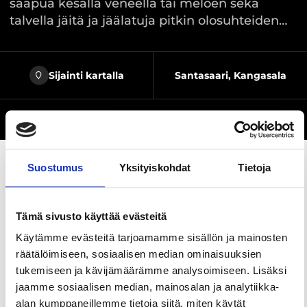
saapua kesällä veneellä tai meloen sekä
talvella jäitä ja jäälatuja pitkin olosuhteiden…
Sijainti kartalla
Santasaari, Kangasala
Verkkosivusto
Suostumus
Yksityiskohdat
Tietoja
Jaa sivu
Tämä sivusto käyttää evästeitä
Käytämme evästeitä tarjoamamme sisällön ja mainosten
Santasaaren virkistysalue on nyt otettu käyttöön,
räätälöimiseen, sosiaalisen median ominaisuuksien
ja alue tarjoaa ulkoilijoille hienot puitteet
tukemiseen ja kävijämäärämme analysoimiseen. Lisäksi
virkistäytymiseen ja tauon pitämiseen ulkoilun
jaamme sosiaalisen median, mainosalan ja analytiikka-
lomassa.
alan kumppaneillemme tietoja siitä, miten käytät