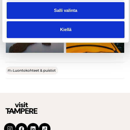
Salli valinta
Kiellä
Luontokohteet & puistot