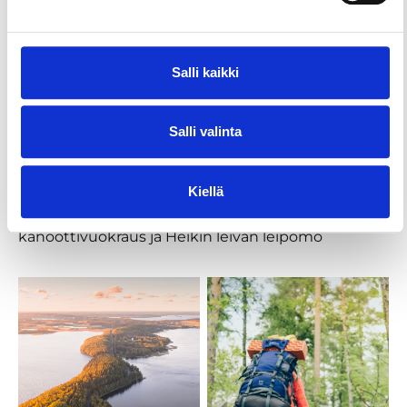
Vaativuus: helppo, mutta suurten korkeuserojen
vuoksi ei sovellu liikuntarajoitteisille
Lähtö ja pysäköinti: Vehoniemen Automuseo,
Salli kaikki
Vehoniemenharjuntie 92, Kaivanto
Muuta kohteessa: näkötorni, Vehoniemen
Automuseo, kahvio ja ravintola, Vehoniemen laavu
Salli valinta
3 km
Palveluja lähellä: Kaivannon grilli, Kaivannon keidas,
Kiellä
Vehoniemen Alamaja, Saarikylien
islanninhevostalli, Haaviston luomutilan
kanoottivuokraus ja Heikin leivän leipomo