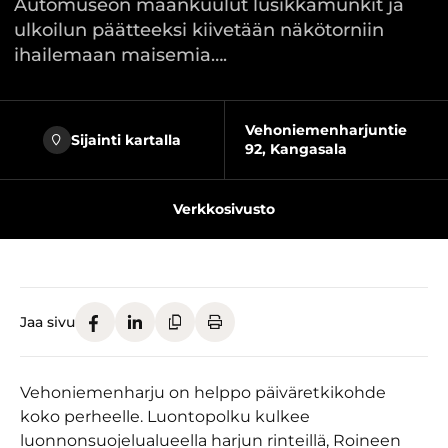
Automuseon maankuulut lusikkamunkit ja
ulkoilun päätteeksi kiivetään näkötorniin
ihailemaan maisemia….
Vehoniemenharjuntie
Sijainti kartalla
92, Kangasala
Verkkosivusto
Jaa sivu
Vehoniemenharju on helppo päiväretkikohde
koko perheelle. Luontopolku kulkee
luonnonsuojelualueella harjun rinteillä, Roineen