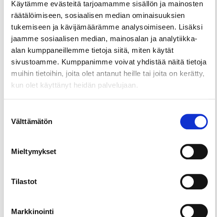
kuitenkin mainiosti myös lapsille.
Käytämme evästeitä tarjoamamme sisällön ja mainosten
räätälöimiseen, sosiaalisen median ominaisuuksien
Metsähallituksen ylläpitämä reitti on viitoitettu
tukemiseen ja kävijämäärämme analysoimiseen. Lisäksi
käpymerkein. Vehoniemen näkötorni on
jaamme sosiaalisen median, mainosalan ja analytiikka-
rakennettu harjun laelle vuonna 1927. Sen 13 metriä
alan kumppaneillemme tietoja siitä, miten käytät
korkeasta tornista korkeudelta avautuu komea
sivustoamme. Kumppanimme voivat yhdistää näitä tietoja
näkymä Roineelle ja Längelmävedelle.
muihin tietoihin, joita olet antanut heille tai joita on kerätty,
Vehoniemenharjulta etelään Pälkäneelle kulkevat
kun olet käyttänyt heidän palvelujaan.
reitit ja tiet ovat pyöräilijöiden suosiossa. Järvien
reittien Roineen reitti kulkee Vehoniemenharjun
Suostumuksen
läpi.
Välttämätön
valinta
Noin kolme kilometriä Vehoniemenharjun laelta
etelään sijaitsee Vehoniemen laavu. Laavua
Mieltymykset
ympäröivät soramontuilla on mukava laskea
pulkkamäkeä talvisin. Lähistöllä on myös
Tilastot
punamultalukko, Suomen suurimpiin kuuluva
suppakuoppa.
Markkinointi
Reitti: luontopolku n. 2 km