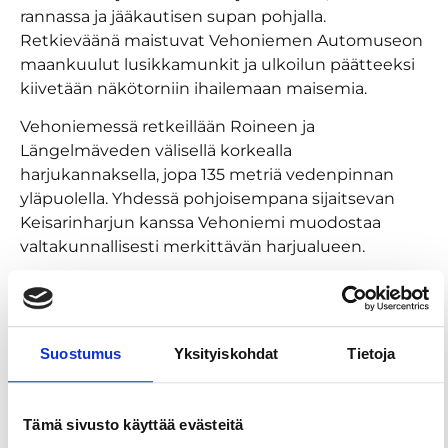
rannassa ja jääkautisen supan pohjalla.
Retkieväänä maistuvat Vehoniemen Automuseon
maankuulut lusikkamunkit ja ulkoilun päätteeksi
kiivetään näkötorniin ihailemaan maisemia.
Vehoniemessä retkeillään Roineen ja
Längelmäveden välisellä korkealla
harjukannaksella, jopa 135 metriä vedenpinnan
yläpuolella. Yhdessä pohjoisempana sijaitsevan
Keisarinharjun kanssa Vehoniemi muodostaa
valtakunnallisesti merkittävän harjualueen.
Vehoniemen metsäluonto on monipuolista ja osin
luonnontilaista. Metsätyyppien kirjo ulottuu
kuivahkoista havuvaltaisista kangasmetsistä
Suostumus
Yksityiskohdat
Tietoja
lehtoihin. Vehoniemen luontopolku kulkee
luonnonsuojelualueella paikoitellen jyrkässä
maastossa, jossa korkeuserot ovat suuria.
Tämä sivusto käyttää evästeitä
Portaiden ja pitkospuiden ansiosta reitti soveltuu