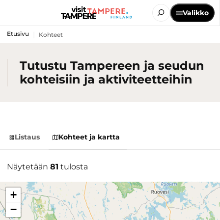
Valikko
Etusivu
Kohteet
Tutustu Tampereen ja seudun
kohteisiin ja aktiviteetteihin
Listaus
Kohteet ja kartta
Näytetään
81
tulosta
+
−