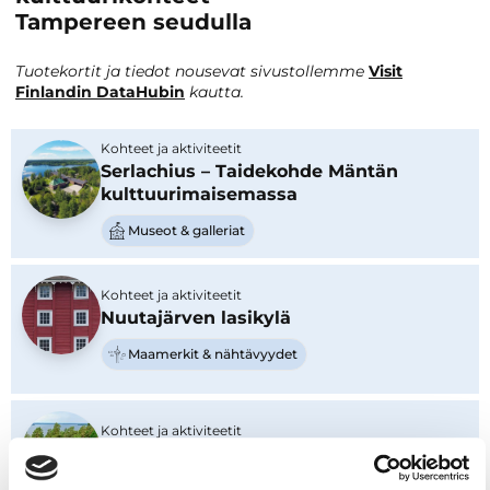
Tampereen seudulla
Tuotekortit ja tiedot nousevat sivustollemme
Visit
Finlandin DataHubin
kautta.
Kohteet ja aktiviteetit
Serlachius – Taidekohde Mäntän
kulttuurimaisemassa
Museot & galleriat
Kohteet ja aktiviteetit
Nuutajärven lasikylä
Maamerkit & nähtävyydet
Kohteet ja aktiviteetit
Vehoniemen Automuseo
Museot & galleriat