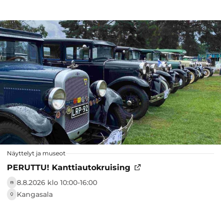
Näyttelyt ja museot
PERUTTU! Kanttiautokruising
8.8.2026 klo 10:00-16:00
Kangasala