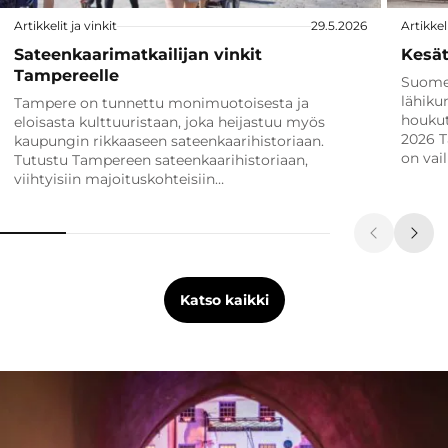
Artikkelit ja vinkit
29.5.2026
Artikkeli
Sateenkaarimatkailijan vinkit
Kesät
Tampereelle
Suomen
lähiku
Tampere on tunnettu monimuotoisesta ja
houkut
eloisasta kulttuuristaan, joka heijastuu myös
2026 T
kaupungin rikkaaseen sateenkaarihistoriaan.
on vai
Tutustu Tampereen sateenkaarihistoriaan,
viihtyisiin majoituskohteisiin…
Katso kaikki