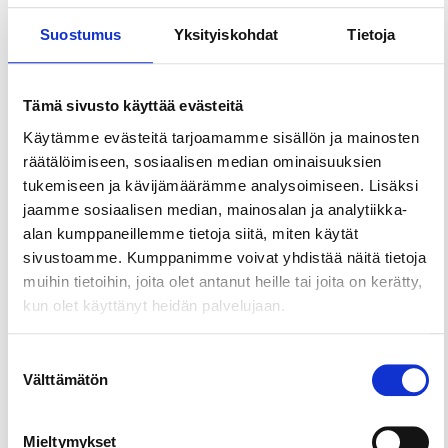
Suostumus
Yksityiskohdat
Tietoja
Kohteet ja aktiviteetit
Veturimuseo
Tämä sivusto käyttää evästeitä
Museot & galleriat
Käytämme evästeitä tarjoamamme sisällön ja mainosten
räätälöimiseen, sosiaalisen median ominaisuuksien
tukemiseen ja kävijämäärämme analysoimiseen. Lisäksi
Kohteet ja aktiviteetit
jaamme sosiaalisen median, mainosalan ja analytiikka-
Visavuori – Emil Wikströmin ateljeekoti
alan kumppaneillemme tietoja siitä, miten käytät
Maamerkit & nähtävyydet
sivustoamme. Kumppanimme voivat yhdistää näitä tietoja
muihin tietoihin, joita olet antanut heille tai joita on kerätty,
kun olet käyttänyt heidän palvelujaan.
Kohteet ja aktiviteetit
Voipaalan taidekeskus
Suostumuksen
Maamerkit & nähtävyydet
Välttämätön
valinta
Mieltymykset
Kohteet ja aktiviteetit