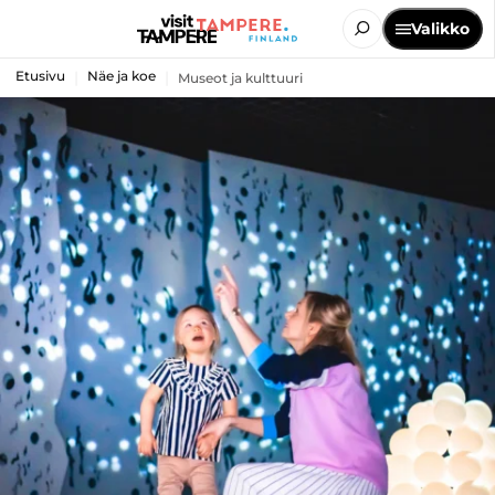
Valikko
Etusivu
Näe ja koe
Museot ja kulttuuri