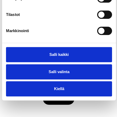
Auton ja tien museo Mobilia
Museot & galleriat
Tilastot
Markkinointi
Kohteet ja aktiviteetit
Myllysaaren museo
Museot & galleriat
Salli kaikki
Kohteet ja aktiviteetit
Suomalaisen kirjan museo Pukstaavi
Salli valinta
Museot & galleriat
Kiellä
Katso kaikki