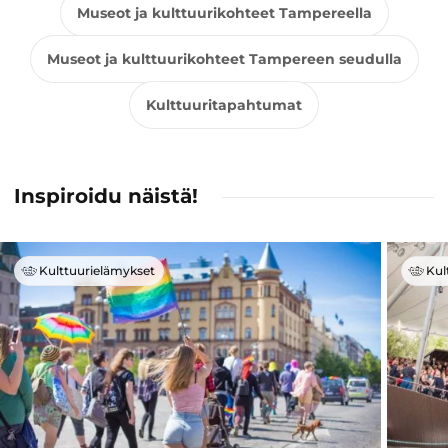
Museot ja kulttuurikohteet Tampereella
Museot ja kulttuurikohteet Tampereen seudulla
Kulttuuritapahtumat
Inspiroidu näistä!
Kulttuurielämykset
Kul