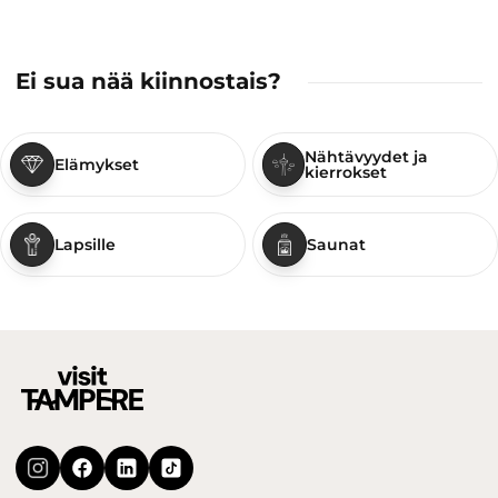
Ei sua nää kiinnostais?
Nähtävyydet ja
Elämykset
kierrokset
Lapsille
Saunat