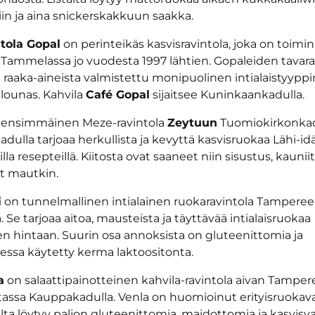
iin ja aina snickerskakkuun saakka.
tola Gopal
on perinteikäs kasvisravintola, joka on toimi
ammelassa jo vuodesta 1997 lähtien. Gopaleiden tavar
a raaka-aineista valmistettu monipuolinen intialaistyypp
tlounas. Kahvila
Café Gopal
sijaitsee Kuninkaankadulla.
ensimmäinen Meze-ravintola
Zeytuun
Tuomiokirkonkadu
ulla tarjoaa herkullista ja kevyttä kasvisruokaa Lähi-id
lla resepteillä. Kiitosta ovat saaneet niin sisustus, kauni
at mautkin.
i
on tunnelmallinen intialainen ruokaravintola Tampere
 Se tarjoaa aitoa, mausteista ja täyttävää intialaisruokaa
en hintaan. Suurin osa annoksista on gluteenittomia ja
essa käytetty kerma laktoositonta.
a
on salaattipainotteinen kahvila-ravintola aivan Tampe
assa Kauppakadulla. Venla on huomioinut erityisruokaval
talta löytyy paljon gluteenittomia, maidottomia ja kasvisv