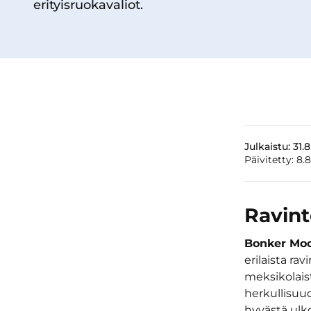
erityisruokavaliot.
Julkaistu:
31.
Päivitetty:
8.
Ravint
Bonker Mo
erilaista ra
meksikolais
herkullisuud
hyvästä ulk