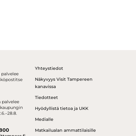
Yhteystiedot
 palvelee
Näkyvyys Visit Tampereen
hköpostitse
kanavissa
Tiedotteet
 palvelee
kaupungin
Hyödyllistä tietoa ja UKK
.6.–28.8.
Medialle
6800
Matkailualan ammattilaisille