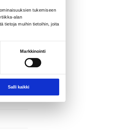
kadulla.
 ominaisuuksien tukemiseen
tiikka-alan
le. Tämä
ietoja muihin tietoihin, joita
messä ja
omana!
etin, jonka
Markkinointi
 perinteisiä
vä
vilan
Salli kaikki
ffilan