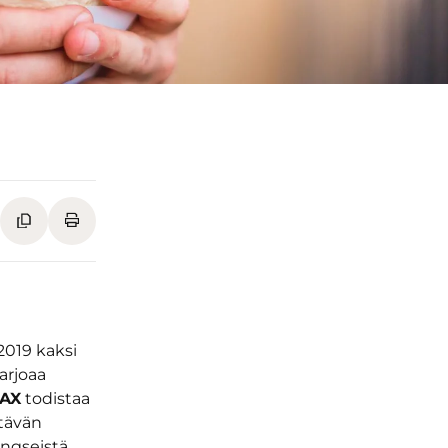
019 kaksi
arjoaa
AX
todistaa
ötävän
ngseistä,