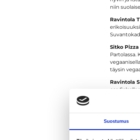
niin suolai
Ravintola 
erikoisuuks
Suvantokadu
Sitko Pizz
Partolassa.
vegaanisell
täysin vegaa
Ravintola S
osa Salsall
gluteenitto
Maahan Del
italialaisia 
Suostumus
Kahvil