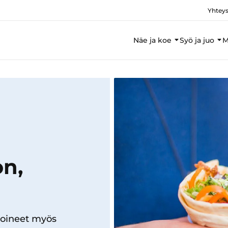
Yhteys
Näe ja koe
Syö ja juo
M
on,
ioineet myös