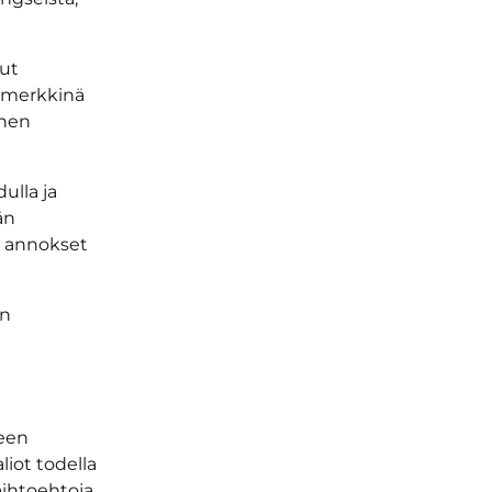
nut
amerkkinä
inen
lla ja
än
it annokset
en
reen
iot todella
aihtoehtoja