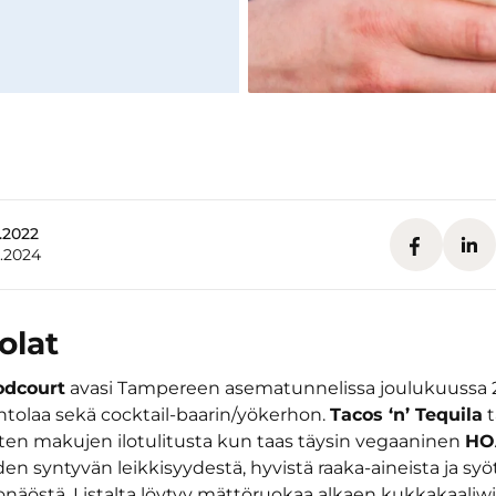
8.2022
8.2024
olat
odcourt
avasi Tampereen asematunnelissa joulukuussa 2
vintolaa sekä cocktail-baarin/yökerhon.
Tacos ‘n’ Tequila
t
ten makujen ilotulitusta kun taas täysin vegaaninen
HO
en syntyvän leikkisyydestä, hyvistä raaka-aineista ja sy
onäöstä. Listalta löytyy mättöruokaa alkaen kukkakaaliwi