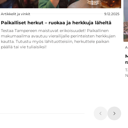
Artikkelit ja vinkit
9.12.2025
Paikalliset herkut – ruokaa ja herkkuja läheltä
Testaa Tampereen maistuvat erikoisuudet! Paikallinen
makumaailma avautuu vierailijalle perinteisten herkkujen
kautta. Tutustu myös lähituotteisiin, herkuttele paikan
päällä tai vie tuliaisiksi!
A
M
r
T
N