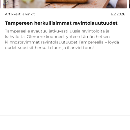
Artikkelit ja vinkit
6.2.2026
Tampereen herkullisimmat ravintolauutuudet
Tampereelle avautuu jatkuvasti uusia ravintoloita ja
kahviloita. Olemme koonneet yhteen tämän hetken
kiinnostavimmat ravintolauutuudet Tampereella – löydä
uudet suosikit herkutteluun ja illanviettoon!