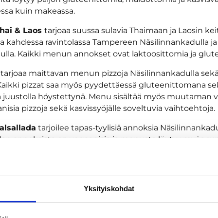
sessa kuin makeassa.
Thai & Laos
tarjoaa suussa sulavia Thaimaan ja Laosin kei
ia kahdessa ravintolassa Tampereen Näsilinnankadulla ja
lla. Kaikki menun annokset ovat laktoosittomia ja glut
a
tarjoaa maittavan menun pizzoja Näsilinnankadulla sekä
 Kaikki pizzat saa myös pyydettäessä gluteenittomana se
a juustolla höystettynä. Menu sisältää myös muutaman
nisia pizzoja sekä kasvissyöjälle soveltuvia vaihtoehtoja.
alsallada
tarjoilee tapas-tyylisiä annoksia Näsilinnankadu
adan annoksista on vegaanisia ja menusta löytyy myös ru
mia vaihtoehtoja.
i
Tampereen kauppahallissa on kiehtova kombo välimerel
ja persalaisia makuja.
Yksityiskohdat
at