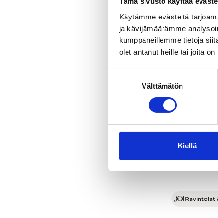
Tämä sivusto käyttää eväste
Cafe & Bak
Käytämme evästeitä tarjoama
Suurin osa k
ja kävijämäärämme analysoim
Pella’s Caf
kumppaneillemme tietoja siitä
keskieuroop
olet antanut heille tai joita o
tarjoilee s
Suostumuksen
Lounaskahv
Välttämätön
valinta
kaikki ruoka
sekä vegaani
Tammelantori
vegaanisia 
Kiellä
kuuluisasta
valikoimat!
Ravintolat 