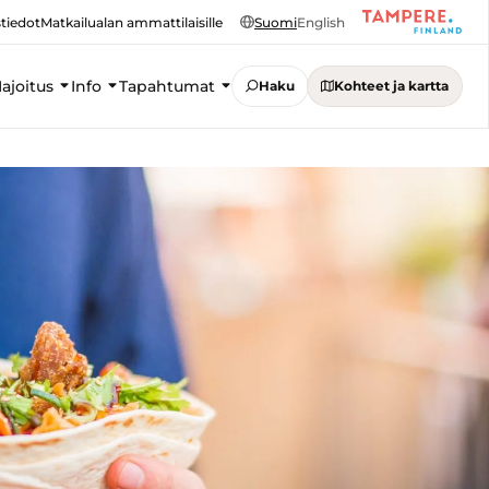
tiedot
Matkailualan ammattilaisille
Suomi
English
ajoitus
Info
Tapahtumat
Haku
Kohteet ja kartta