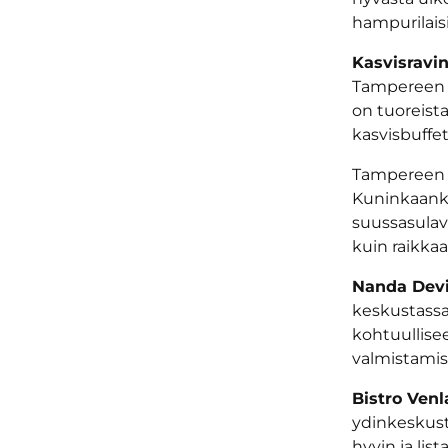
hampurilais
Kasvisravin
Tampereen T
on tuoreist
kasvisbuffe
Tampereen 
Kuninkaankad
suussasulavi
kuin raikka
Nanda Dev
keskustassa.
kohtuullise
valmistamis
Bistro Venl
ydinkeskust
hyvin ja lis