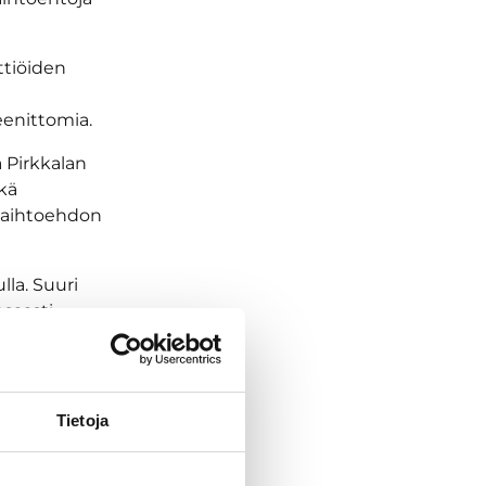
ttiöiden
eenittomia.
 Pirkkalan
kä
 vaihtoehdon
lla. Suuri
nsaasti
lisiä,
Tietoja