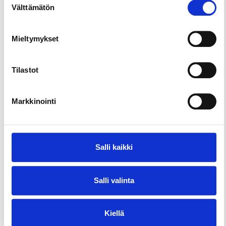
Välttämätön
valinta
Mieltymykset
Tilastot
Markkinointi
Kohteet ja kartta
Listaus
10
kohdetta
+
Salli kaikki
−
Salli valinta
Kiellä