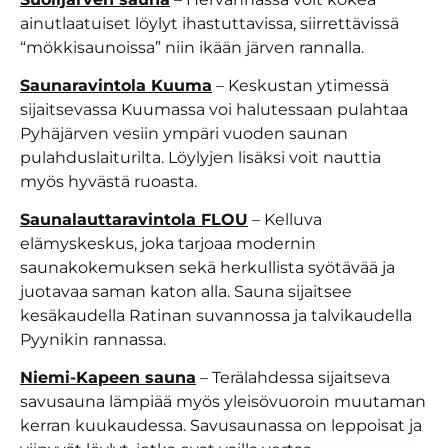
ainutlaatuiset löylyt ihastuttavissa, siirrettävissä
“mökkisaunoissa” niin ikään järven rannalla.
Saunaravintola Kuuma
– Keskustan ytimessä
sijaitsevassa Kuumassa voi halutessaan pulahtaa
Pyhäjärven vesiin ympäri vuoden saunan
pulahduslaiturilta. Löylyjen lisäksi voit nauttia
myös hyvästä ruoasta.
Saunalauttaravintola FLOU
– Kelluva
elämyskeskus, joka tarjoaa modernin
saunakokemuksen sekä herkullista syötävää ja
juotavaa saman katon alla. Sauna sijaitsee
kesäkaudella Ratinan suvannossa ja talvikaudella
Pyynikin rannassa.
Niemi-Kapeen sauna
– Terälahdessa sijaitseva
savusauna lämpiää myös yleisövuoroin muutaman
kerran kuukaudessa. Savusaunassa on leppoisat ja