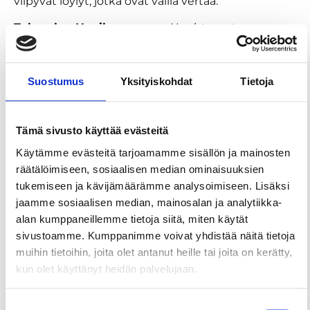
viipyvät löylyt, jotka ovat vailla vertaa.
Tahmelan Huvilan sauna
– Unohtumaton
saunakokemus vaativaankin makuun. Saunasta on
mahdollisuus kastautua Pyhäjärvessä myös
talvisin. Yleisillä saunavuoroilla käytössä on
Suostumus
Yksityiskohdat
Tietoja
perinteisen puulämmitteisen saunan lisäksi myös
Rantaportti-pihasauna.
Tämä sivusto käyttää evästeitä
Viikinsaaren rantasauna
– Sauna Tampereen
Käytämme evästeitä tarjoamamme sisällön ja mainosten
vehreässä keitaassa keskellä Pyhäjärven kauneinta
räätälöimiseen, sosiaalisen median ominaisuuksien
luontoa. Yleisövuoroja on kesäkaudella
tukemiseen ja kävijämäärämme analysoimiseen. Lisäksi
laivaliikennöinnin mukaan. Lisätiedot ja
jaamme sosiaalisen median, mainosalan ja analytiikka-
poikkeusaukioloajat löydät
täältä
.
alan kumppaneillemme tietoja siitä, miten käytät
Tutustu myös seudun yleisiin saunoihin
täällä
.
sivustoamme. Kumppanimme voivat yhdistää näitä tietoja
muihin tietoihin, joita olet antanut heille tai joita on kerätty,
Tampereella joka päivä on saunapäivä.
kun olet käyttänyt heidän palvelujaan.
Tervetuloa lämpöihimme!
Suostumuksen