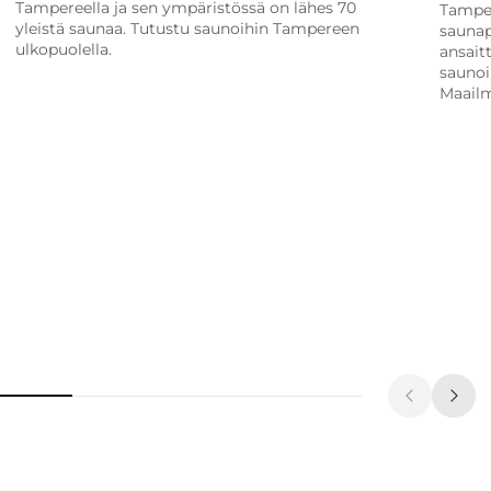
Tampereella ja sen ympäristössä on lähes 70
Tamper
yleistä saunaa. Tutustu saunoihin Tampereen
saunap
ulkopuolella.
ansait
saunoil
Maail