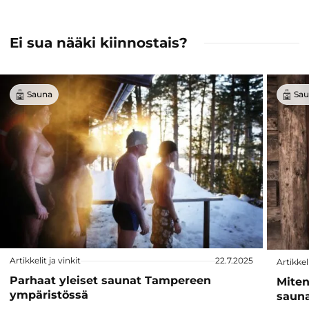
Ei sua nääki kiinnostais?
Sauna
Sau
Artikkelit ja vinkit
22.7.2025
Artikkeli
Parhaat yleiset saunat Tampereen
Miten
ympäristössä
saun