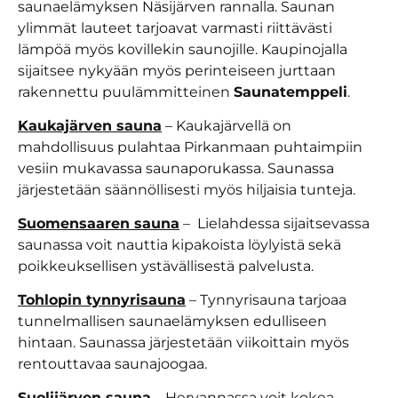
saunaelämyksen Näsijärven rannalla. Saunan
ylimmät lauteet tarjoavat varmasti riittävästi
lämpöä myös kovillekin saunojille. Kaupinojalla
sijaitsee nykyään myös perinteiseen jurttaan
rakennettu puulämmitteinen
Saunatemppeli
.
Kaukajärven sauna
– Kaukajärvellä on
mahdollisuus pulahtaa Pirkanmaan puhtaimpiin
vesiin mukavassa saunaporukassa. Saunassa
järjestetään säännöllisesti myös hiljaisia tunteja.
Suomensaaren sauna
– Lielahdessa sijaitsevassa
saunassa voit nauttia kipakoista löylyistä sekä
poikkeuksellisen ystävällisestä palvelusta.
Tohlopin tynnyrisauna
– Tynnyrisauna tarjoaa
tunnelmallisen saunaelämyksen edulliseen
hintaan. Saunassa järjestetään viikoittain myös
rentouttavaa saunajoogaa.
Suolijärven sauna
– Hervannassa voit kokea