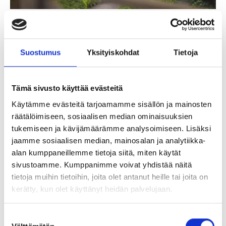
Articles and tips
15.4.2020
Hatanpää and Härmälä disctricts
Why not take a lovely walk or bike ride through the
Suostumus
Yksityiskohdat
Tietoja
park and garden areas on the lakeside?
Tämä sivusto käyttää evästeitä
Käytämme evästeitä tarjoamamme sisällön ja mainosten
räätälöimiseen, sosiaalisen median ominaisuuksien
tukemiseen ja kävijämäärämme analysoimiseen. Lisäksi
jaamme sosiaalisen median, mainosalan ja analytiikka-
alan kumppaneillemme tietoja siitä, miten käytät
sivustoamme. Kumppanimme voivat yhdistää näitä
tietoja muihin tietoihin, joita olet antanut heille tai joita on
kerätty, kun olet käyttänyt heidän palvelujaan.
Suostumuksen