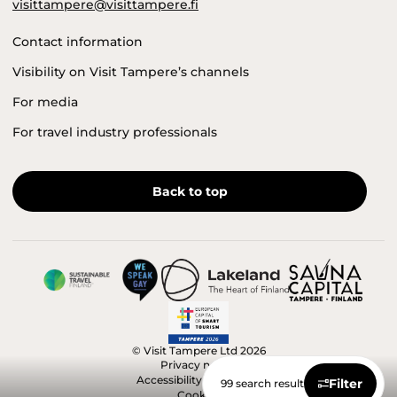
visittampere@visittampere.fi
Contact information
Visibility on Visit Tampere’s channels
For media
For travel industry professionals
Back to top
© Visit Tampere Ltd 2026
Privacy notice
Accessibility statement
Filter
99 search result
Cookies